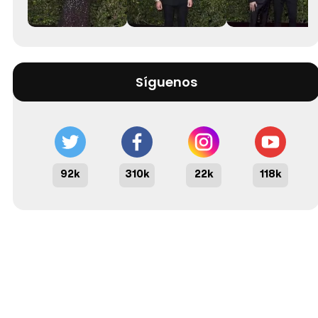
Síguenos
92k
310k
22k
118k