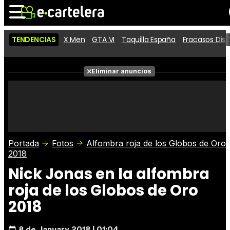
TENDENCIAS
X Men
GTA VI
Taquilla España
Fracasos Dis
Noticias
Cartelera
Películas
Eliminar anuncios
Series
Vídeos
Taquilla
Fotos
Premios
Rostros
Críticas
Entradas
Portada
Fotos
Alfombra roja de los Globos de Oro
2018
Nick Jonas en la alfombra
roja de los Globos de Oro
2018
8 de January 2018 | 01:04