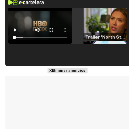
Tráiler 'North Star' (2023)
Tráiler en español de 'La isla olvidada'
Eliminar anuncios
Tráiler 'Vida perra' (2026)