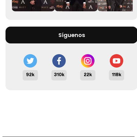
Síguenos
92k
310k
22k
118k