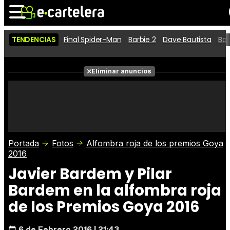
TENDENCIAS
Final Spider-Man
Barbie 2
Dave Bautista
Ba
Noticias
Cartelera
Películas
Eliminar anuncios
Series
Vídeos
Taquilla
Fotos
Premios
Rostros
Críticas
Entradas
Portada
Fotos
Alfombra roja de los premios Goya
2016
Javier Bardem y Pilar
Bardem en la alfombra roja
de los Premios Goya 2016
6 de Febrero 2016 | 21:43