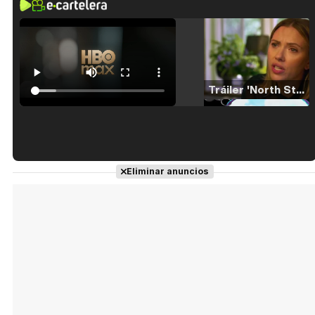
Tráiler 'North Star' (2023)
Tráiler en español de 'La isla olvidada'
Eliminar anuncios
Tráiler 'Vida perra' (2026)