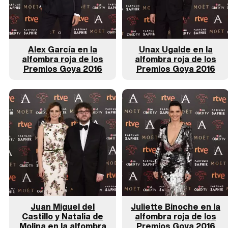
Alex García en la
Unax Ugalde en la
alfombra roja de los
alfombra roja de los
Premios Goya 2016
Premios Goya 2016
Juan Miguel del
Juliette Binoche en la
Castillo y Natalia de
alfombra roja de los
Molina en la alfombra
Premios Goya 2016