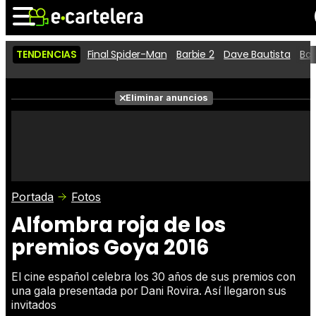
TENDENCIAS
Final Spider-Man
Barbie 2
Dave Bautista
Ba
Noticias
Cartelera
Películas
Eliminar anuncios
Series
Vídeos
Taquilla
Fotos
Premios
Rostros
Críticas
Entradas
Portada
Fotos
Alfombra roja de los
premios Goya 2016
El cine español celebra los 30 años de sus premios con
una gala presentada por Dani Rovira. Así llegaron sus
invitados