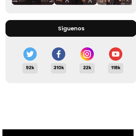
Síguenos
92k
310k
22k
118k