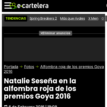
TENDENCIAS
Spring Breakers 2
Más que rivales
X Men
GTA
Noticias
Cartelera
Películas
Eliminar anuncios
Series
Vídeos
Taquilla
Fotos
Premios
Rostros
Críticas
Entradas
Portada
Fotos
Alfombra roja de los premios Goya
2016
Natalie Seseña en la
alfombra roja de los
premios Goya 2016
6 de February 2016 | 19:09