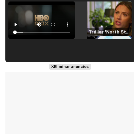
Tráiler 'North Star' (2023)
Tráiler en español de 'La isla olvidada'
Eliminar anuncios
Tráiler 'Vida perra' (2026)