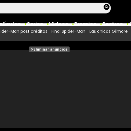
elículas
Series
Vídeos
Premios
Rostros
ider-Man post créditos
Final Spider-Man
Las chicas Gilmore
Películas
Eliminar anuncios
Fotos
Entradas