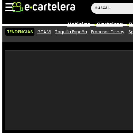
Noticias
Cartelera
P
TENDENCIAS
GTA VI
Taquilla España
Fracasos Disney
Sp
Noticias
Cartelera
Vídeos
Taquilla
Rostros
Críticas