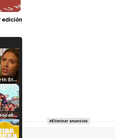
ª edición
Tráiler 'North Star' (2023)
Tráiler en español de 'La isla olvidada'
Eliminar anuncios