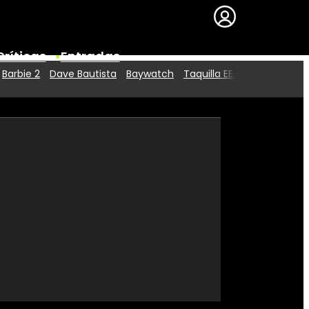
Críticas
Entradas
Barbie 2
Dave Bautista
Baywatch
Taquilla EE.UU.
Series
Premios