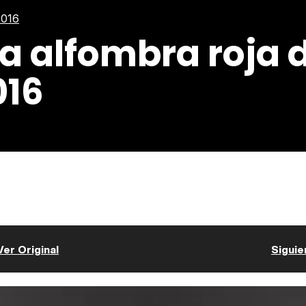
2016
a alfombra roja d
016
Ver Original
Siguie