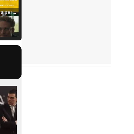
Tráiler 'Vida perra' (2026)
Tráiler Oficial en VOSE 'The Audacity'
Tráiler en español 'Outcome' (2026)
Tráiler 'Do Not Enter' (2026)