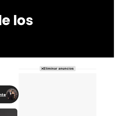
e los
Eliminar anuncios
nte