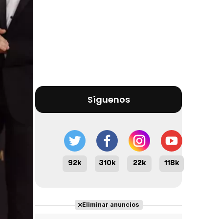
Síguenos
92k
310k
22k
118k
Eliminar anuncios