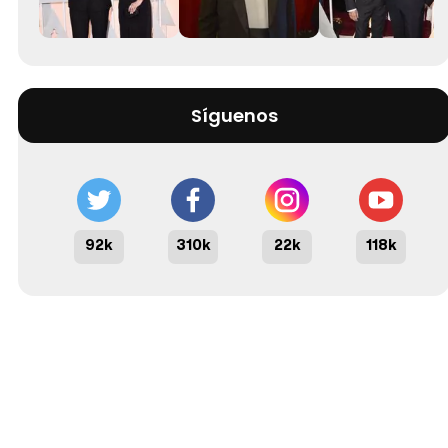
Síguenos
92k
310k
22k
118k