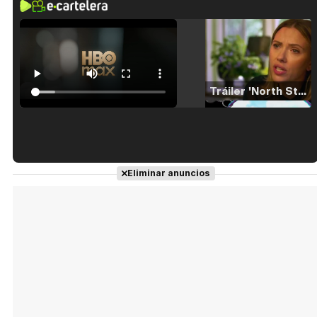
Tráiler 'North Star' (2023)
Tráiler en español de 'La isla olvidada'
Eliminar anuncios
Tráiler 'Vida perra' (2026)