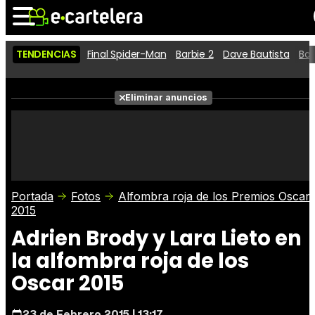
TENDENCIAS
Final Spider-Man
Barbie 2
Dave Bautista
Ba
Noticias
Cartelera
Películas
Eliminar anuncios
Series
Vídeos
Taquilla
Fotos
Premios
Rostros
Críticas
Entradas
Portada
Fotos
Alfombra roja de los Premios Oscar
2015
Adrien Brody y Lara Lieto en
la alfombra roja de los
Oscar 2015
23 de Febrero 2015 | 13:17