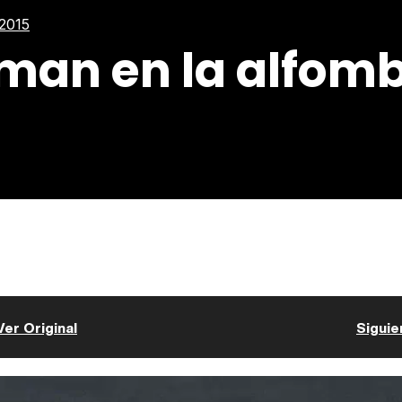
 2015
an en la alfomb
Ver Original
Siguie