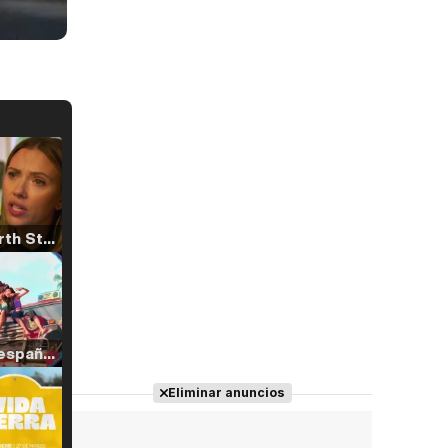
Tráiler 'North Star' (2023)
Tráiler en español de 'La isla olvidada'
Eliminar anuncios