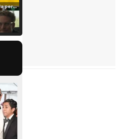
Tráiler 'Vida perra' (2026)
Tráiler Oficial en VOSE 'The Audacity'
Tráiler en español 'Outcome' (2026)
Tráiler 'Do Not Enter' (2026)