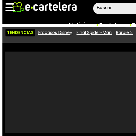
Noticias
Cartelera
P
TENDENCIAS
Fracasos Disney
Final Spider-Man
Barbie 2
Noticias
Cartelera
Vídeos
Taquilla
Rostros
Críticas