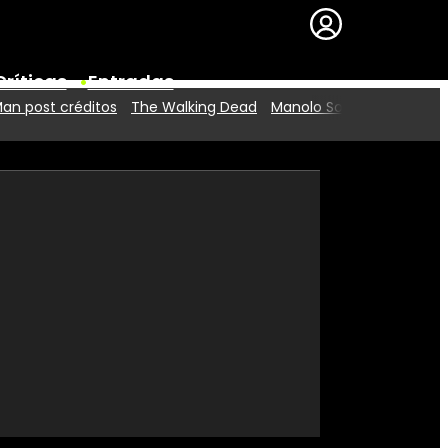
Críticas
Entradas
an post créditos
The Walking Dead
Manolo Solo
Series
Premios