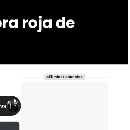
ra roja de
Eliminar anuncios
nte