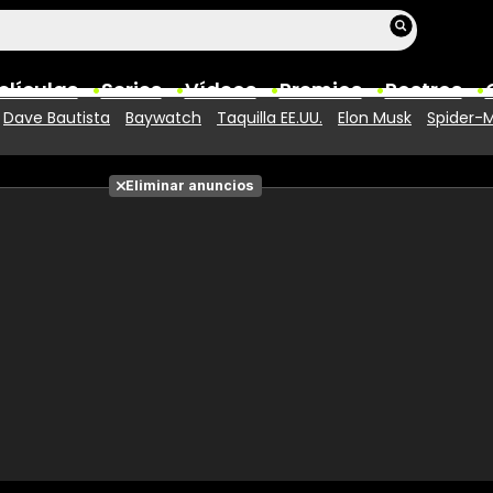
elículas
Series
Vídeos
Premios
Rostros
Dave Bautista
Baywatch
Taquilla EE.UU.
Elon Musk
Spider-M
Películas
Eliminar anuncios
Fotos
Entradas