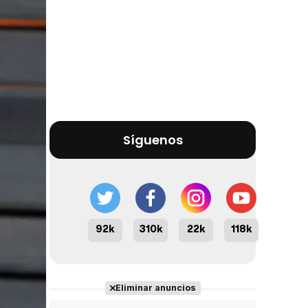
Síguenos
92k
310k
22k
118k
Eliminar anuncios