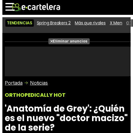
TENDENCIAS
Spring Breakers 2
Más que rivales
X Men
GTA
Noticias
Cartelera
Películas
Eliminar anuncios
Series
Vídeos
Taquilla
Fotos
Premios
Rostros
Críticas
Entradas
Portada
Noticias
ORTHOPEDICALLY HOT
'Anatomía de Grey': ¿Quién
es el nuevo "doctor macizo"
de la serie?