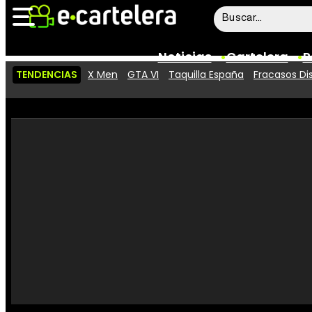
Noticias
Cartelera
P
TENDENCIAS
X Men
GTA VI
Taquilla España
Fracasos Di
Noticias
Cartelera
Vídeos
Taquilla
Rostros
Críticas