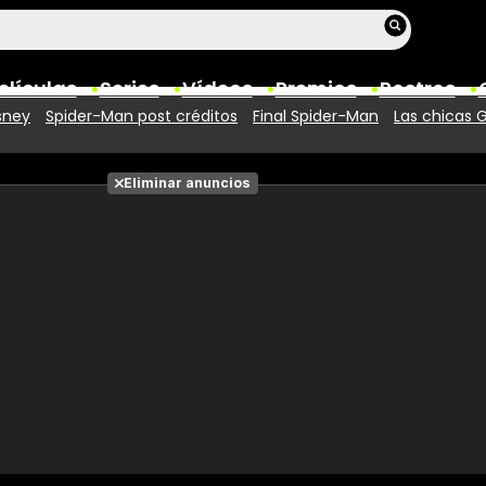
elículas
Series
Vídeos
Premios
Rostros
sney
Spider-Man post créditos
Final Spider-Man
Las chicas 
Películas
Eliminar anuncios
Fotos
Entradas