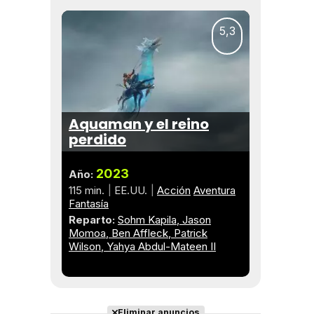
5,3
Aquaman y el reino
perdido
2023
Año:
115 min.
EE.UU.
Acción
Aventura
Fantasía
Reparto:
Sohm Kapila
Jason
Momoa
Ben Affleck
Patrick
Wilson
Yahya Abdul-Mateen II
Eliminar anuncios