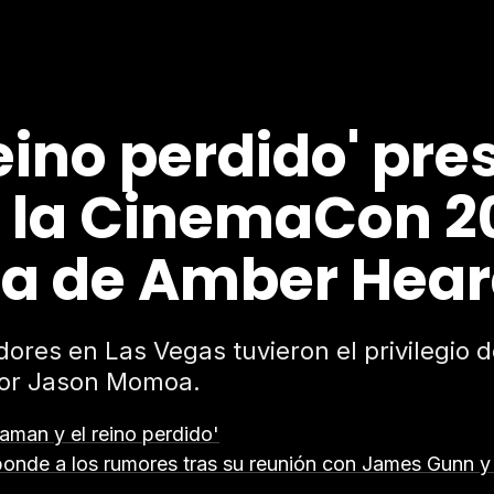
eino perdido' pre
en la CinemaCon 2
ia de Amber Hea
dores en Las Vegas tuvieron el privilegio d
por Jason Momoa.
aman y el reino perdido'
de a los rumores tras su reunión con James Gunn y 