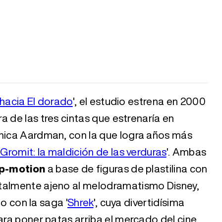
 hacia El dorado
', el estudio estrena en 2000
era de las tres cintas que estrenaría en
ánica Aardman, con la que logra años más
Gromit: la maldición de las verduras
'. Ambas
op-motion
a base de figuras de plastilina con
otalmente ajeno al melodramatismo Disney,
io con la saga '
Shrek
', cuya divertidísima
para poner patas arriba el mercado del cine