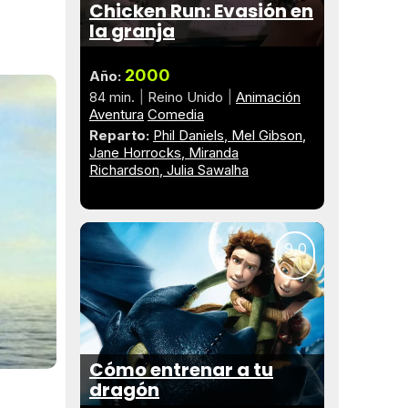
Chicken Run: Evasión en
la granja
2000
Año:
84 min.
Reino Unido
Animación
Aventura
Comedia
Reparto:
Phil Daniels
Mel Gibson
Jane Horrocks
Miranda
Richardson
Julia Sawalha
9,0
Cómo entrenar a tu
dragón