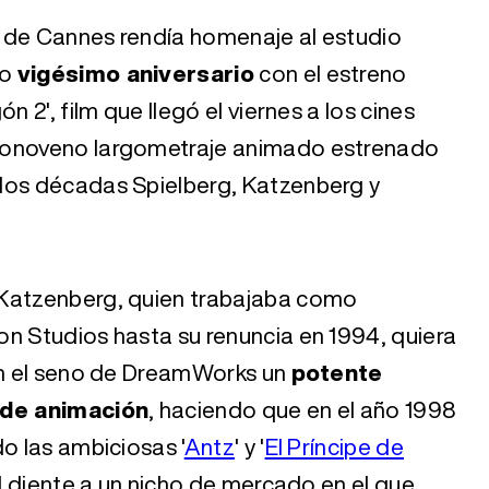
al de Cannes rendía homenaje al estudio
do
vigésimo aniversario
con el estreno
n 2', film que llegó el viernes a los cines
imonoveno largometraje animado estrenado
dos décadas Spielberg, Katzenberg y
 Katzenberg, quien trabajaba como
on Studios hasta su renuncia en 1994, quiera
 en el seno de DreamWorks un
potente
 de animación
, haciendo que en el año 1998
o las ambiciosas '
Antz
' y '
El Príncipe de
 el diente a un nicho de mercado en el que