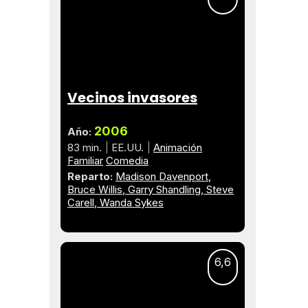
Vecinos invasores
2006
Año:
83 min.
EE.UU.
Animación
Familiar
Comedia
Reparto:
Madison Davenport
Bruce Willis
Garry Shandling
Steve
Carell
Wanda Sykes
6,6