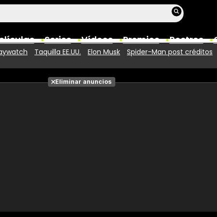
elículas
Series
Vídeos
Premios
Rostros
aywatch
Taquilla EE.UU.
Elon Musk
Spider-Man post créditos
Películas
Eliminar anuncios
Fotos
Entradas