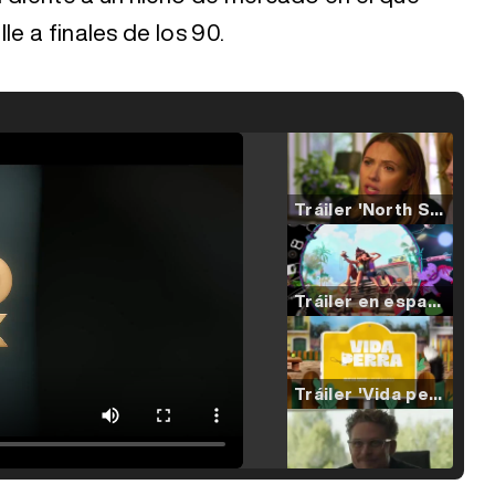
le a finales de los 90.
Tráiler 'North Star' (2023)
Tráiler en español de 'La isla olvidada'
Tráiler 'Vida perra' (2026)
Tráiler Oficial en VOSE 'The Audacity'