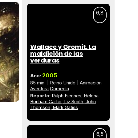
6,8
Wallace y Gromit. La
maldición de las
verduras
2005
Año:
85 min.
Reino Unido
Animación
Aventura
Comedia
Reparto:
Ralph Fiennes
Helena
Bonham Carter
Liz Smith
John
Thomson
Mark Gatiss
6,5