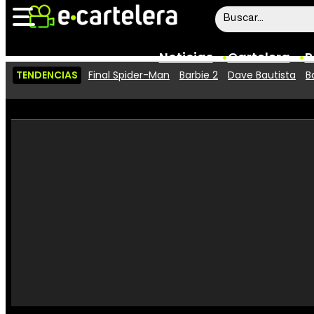
Noticias
Cartelera
P
TENDENCIAS
Final Spider-Man
Barbie 2
Dave Bautista
B
Noticias
Cartelera
Vídeos
Taquilla
Rostros
Críticas