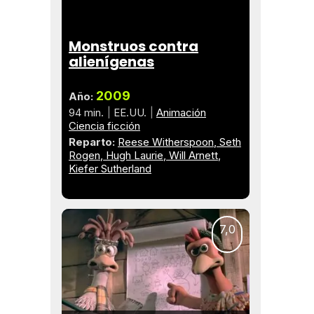
Monstruos contra
alienígenas
2009
Año:
94 min.
EE.UU.
Animación
Ciencia ficción
Reparto:
Reese Witherspoon
Seth
Rogen
Hugh Laurie
Will Arnett
Kiefer Sutherland
7,0