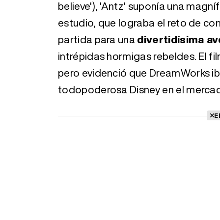
believe'), 'Antz' suponía una magní
estudio, que lograba el reto de con
partida para una
divertidísima av
intrépidas hormigas rebeldes. El fi
pero evidenció que DreamWorks iba 
todopoderosa Disney en el mercad
E