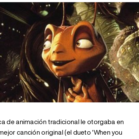
Tráiler en español 'Outcome' (2026)
Tráiler 'Do Not Enter' (2026)
ica de animación tradicional le otorgaba en
mejor canción original (el dueto 'When you