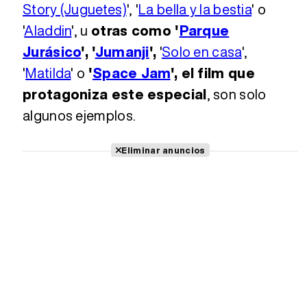
Story (Juguetes)
', '
La bella y la bestia
' o
'
Aladdin
', u
otras como '
Parque
Jurásico
', '
Jumanji
',
'
Solo en casa
',
'
Matilda
' o
'
Space Jam
', el film que
protagoniza este especial
, son solo
algunos ejemplos.
Eliminar anuncios