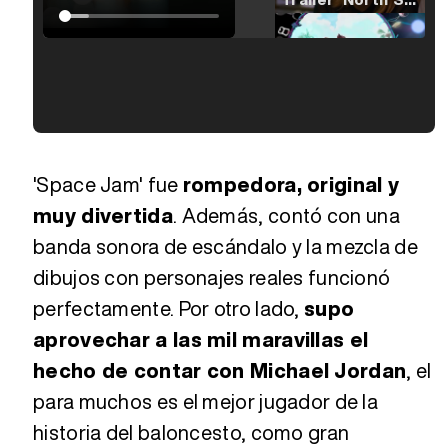
Tráiler en español de 'La isla olvidada'
Tráiler 'Vida perra' (2026)
'Space Jam' fue
rompedora, original y
muy divertida
. Además, contó con una
banda sonora de escándalo y la mezcla de
Tráiler Oficial en VOSE 'The Audacity'
dibujos con personajes reales funcionó
perfectamente. Por otro lado,
supo
Tráiler en español 'Outcome' (2026)
aprovechar a las mil maravillas el
hecho de contar con Michael Jordan
, el
para muchos es el mejor jugador de la
Tráiler 'Do Not Enter' (2026)
historia del baloncesto, como gran