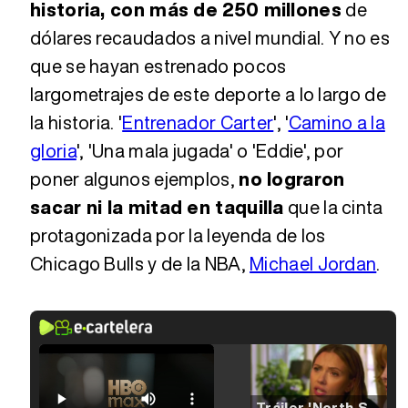
historia, con más de 250 millones
de
dólares recaudados a nivel mundial. Y no es
que se hayan estrenado pocos
largometrajes de este deporte a lo largo de
la historia. '
Entrenador Carter
', '
Camino a la
gloria
', 'Una mala jugada' o 'Eddie', por
poner algunos ejemplos,
no lograron
sacar ni la mitad en taquilla
que la cinta
protagonizada por la leyenda de los
Chicago Bulls y de la NBA,
Michael Jordan
.
Tráiler 'North Star' (2023)