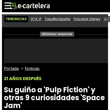
TENDENCIAS
GTA VI
Taquilla España
Fracasos Disney
Spi
Noticias
Cartelera
Películas
Eliminar anuncios
Series
Vídeos
Taquilla
Fotos
Premios
Rostros
Críticas
Entradas
Portada
Noticias
21 AÑOS DESPUÉS
Su guiño a 'Pulp Fiction' y
otras 9 curiosidades 'Space
Jam'