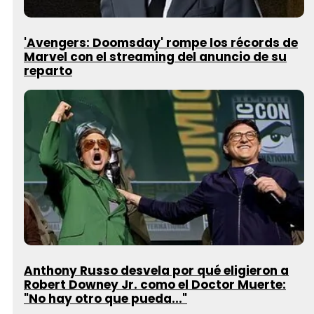
'Avengers: Doomsday' rompe los récords de
Marvel con el streaming del anuncio de su
reparto
Anthony Russo desvela por qué eligieron a
Robert Downey Jr. como el Doctor Muerte:
"No hay otro que pueda..."