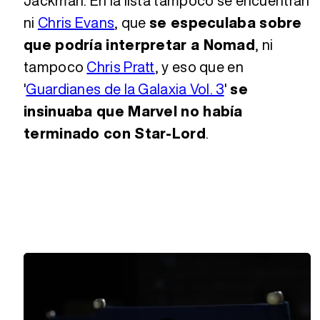
Jackman. En la lista tampoco se encuentran
ni
Chris Evans
, que
se especulaba sobre
que podría interpretar a Nomad
, ni
tampoco
Chris Pratt
, y eso que en
'
Guardianes de la Galaxia Vol. 3
'
se
insinuaba que Marvel no había
terminado con Star-Lord
.