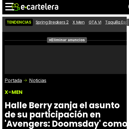
TENDENCIAS
Spring Breakers 2
X Men
GTA VI
Taquilla Es
Noticias
Cartelera
Películas
Eliminar anuncios
Series
Vídeos
Taquilla
Fotos
Premios
Rostros
Críticas
Entradas
Portada
Noticias
X-MEN
Halle Berry zanja el asunto
de su participación en
'Avengers: Doomsday' como