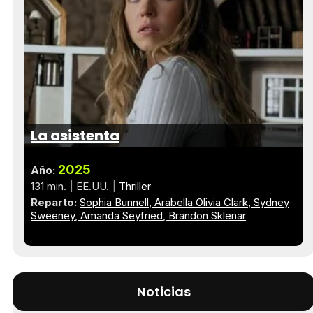
La asistenta
2025
Año:
131 min.
EE.UU.
Thriller
Reparto:
Sophia Bunnell
Arabella Olivia Clark
Sydney
Sweeney
Amanda Seyfried
Brandon Sklenar
Noticias