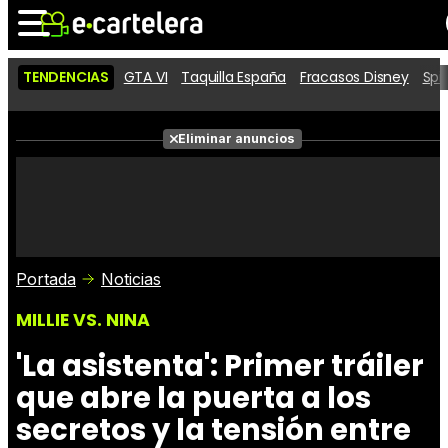
TENDENCIAS
GTA VI
Taquilla España
Fracasos Disney
Spi
Noticias
Cartelera
Películas
Eliminar anuncios
Series
Vídeos
Taquilla
Fotos
Premios
Rostros
Críticas
Entradas
Portada
Noticias
MILLIE VS. NINA
'La asistenta': Primer tráiler
que abre la puerta a los
secretos y la tensión entre