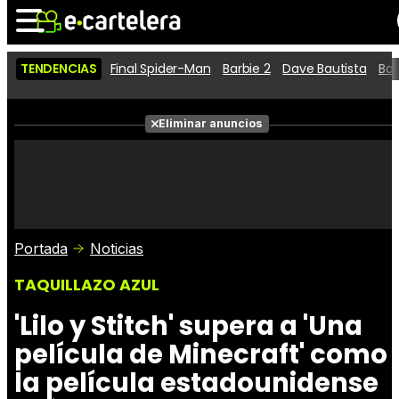
TENDENCIAS
Final Spider-Man
Barbie 2
Dave Bautista
Ba
Noticias
Cartelera
Películas
Eliminar anuncios
Series
Vídeos
Taquilla
Fotos
Premios
Rostros
Críticas
Entradas
Portada
Noticias
TAQUILLAZO AZUL
'Lilo y Stitch' supera a 'Una
película de Minecraft' como
la película estadounidense