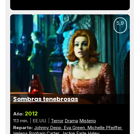
5,9
Sombras tenebrosas
2012
Año:
113 min.
EE.UU.
Terror
Drama
Misterio
Reparto:
Johnny Depp
Eva Green
Michelle Pfeiffer
Helena Bonham Carter
Jackie Earle Haley