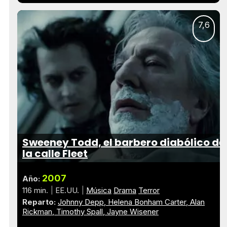
7,6
Sweeney Todd, el barbero diabólico de
la calle Fleet
2007
Año:
116 min.
EE.UU.
Música
Drama
Terror
Reparto:
Johnny Depp
Helena Bonham Carter
Alan
Rickman
Timothy Spall
Jayne Wisener