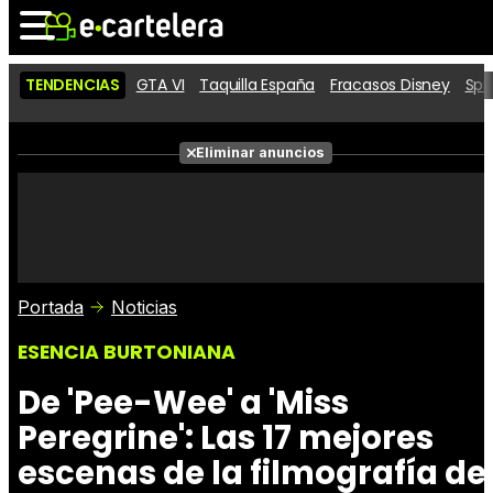
TENDENCIAS
GTA VI
Taquilla España
Fracasos Disney
Spi
Noticias
Cartelera
Películas
Eliminar anuncios
Series
Vídeos
Taquilla
Fotos
Premios
Rostros
Críticas
Entradas
Portada
Noticias
ESENCIA BURTONIANA
De 'Pee-Wee' a 'Miss
Peregrine': Las 17 mejores
escenas de la filmografía de