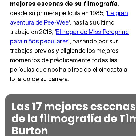
mejores escenas de su filmografía
,
desde su primera película en 1985, '
La gran
Tráiler Oficial en VOSE 'The Audacity'
aventura de Pee-Wee
', hasta su último
trabajo en 2016, '
El hogar de Miss Peregrine
Tráiler en español 'Outcome' (2026)
para niños peculiares
', pasando por sus
trabajos previos y eligiendo los mejores
momentos de prácticamente todas las
Tráiler 'Do Not Enter' (2026)
películas que nos ha ofrecido el cineasta a
lo largo de su carrera.
Las 17 mejores escenas
de la filmografía de Ti
Burton