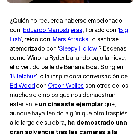
¿Quién no recuerda haberse emocionado
con '
Eduardo Manostijeras
', llorado con '
Big
Fish
', reído con '
Mars Attacks!
' o sentirse
atemorizado con '
Sleepy Hollow
'? Escenas
como Winona Ryder bailando bajo la nieve,
el divertido baile de Banana Boat Song en
'
Bitelchus
', o la inspiradora conversación de
Ed Wood
con
Orson Welles
son otros de los
muchos ejemplos que nos demuestran
estar ante
un cineasta ejemplar
que,
aunque haya tenido algún que otro traspiés
a lo largo de su obra,
ha demostrado una
gran solvencia tras las cámaras a la