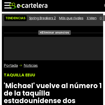
TENDENCIAS
Spring Breakers 2
Más que rivales
X Men
GTA
Noticias
Cartelera
Películas
Eliminar anuncios
Series
Vídeos
Taquilla
Fotos
Premios
Rostros
Críticas
Entradas
Portada
Noticias
TAQUILLA EEUU
'Michael' vuelve al número 1
de la taquilla
estadounidense dos