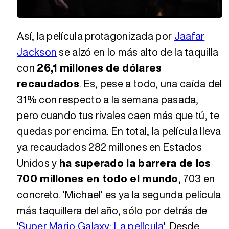
Loaded
:
Unmute
30.58%
Así, la película protagonizada por
Jaafar
Jackson
se alzó en lo más alto de la taquilla
con
26,1 millones de dólares
recaudados
. Es, pese a todo, una caída del
31% con respecto a la semana pasada,
pero cuando tus rivales caen más que tú, te
quedas por encima. En total, la película lleva
ya recaudados 282 millones en Estados
Unidos y
ha superado la barrera de los
700 millones en todo el mundo
, 703 en
concreto. 'Michael' es ya la segunda película
más taquillera del año, sólo por detrás de
'
Super Mario Galaxy: La película
'. Desde