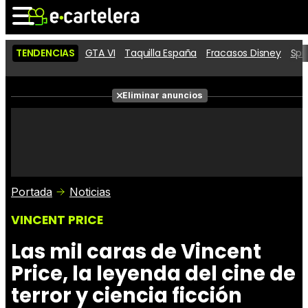
TENDENCIAS
GTA VI
Taquilla España
Fracasos Disney
Spi
Noticias
Cartelera
Películas
Eliminar anuncios
Series
Vídeos
Taquilla
Fotos
Premios
Rostros
Críticas
Entradas
Portada
Noticias
VINCENT PRICE
Las mil caras de Vincent
Price, la leyenda del cine de
terror y ciencia ficción