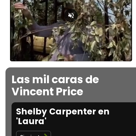
Loaded
:
Unmute
36.10%
Las mil caras de
Vincent Price
Shelby Carpenter en
'Laura'