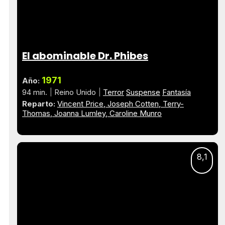
El abominable Dr. Phibes
1971
Año:
94 min.
Reino Unido
Terror
Suspense
Fantasía
Reparto:
Vincent Price
Joseph Cotten
Terry-
Thomas
Joanna Lumley
Caroline Munro
8,1