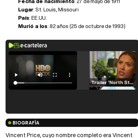
Fecha de nacimiento
:
27 de mayo de 1911
Lugar
: St. Louis, Missouri
País
: EE.UU.
Murió a los
:
82 años (25 de octubre de 1993)
Tráiler 'North Star' (2023)
Tráiler en español de 'La isla olvidada'
BIOGRAFÍA
Vincent Price, cuyo nombre completo era Vincent