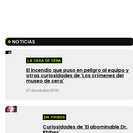
NOTICIAS
LA CASA DE CERA
El incendio que puso en peligro al equipo y
otras curiosidades de 'Los crímenes del
museo de cera'
27 de octubre 2019
DR. PHIBES
Curiosidades de 'El abominable Dr.
Phibes'