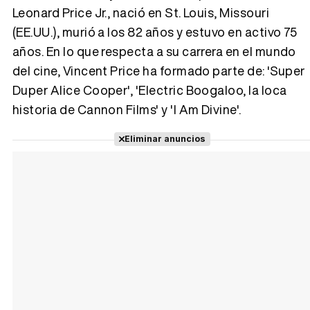
Leonard Price Jr., nació en St. Louis, Missouri
(EE.UU.), murió a los 82 años y estuvo en activo 75
Tráiler 'Vida perra' (2026)
años. En lo que respecta a su carrera en el mundo
del cine, Vincent Price ha formado parte de: 'Super
Duper Alice Cooper', 'Electric Boogaloo, la loca
historia de Cannon Films' y 'I Am Divine'.
Tráiler Oficial en VOSE 'The Audacity'
Eliminar anuncios
Tráiler en español 'Outcome' (2026)
Tráiler 'Do Not Enter' (2026)