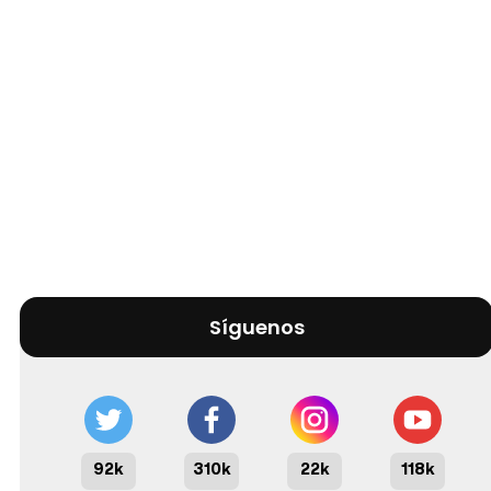
Síguenos
92k
310k
22k
118k