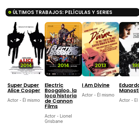
ÚLTIMOS TRABAJOS: PELÍCULAS Y SERIES
8,
2014
2014
2013
19
Super Duper
Electric
I Am Divine
Eduard
Alice Cooper
Boogaloo, la
Manosti
loca historia
Actor - Él mismo
Actor - Él mismo
de Cannon
Actor - El
Films
Actor - Lionel
Grisbane