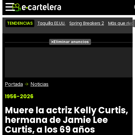
TENDENCIAS
Taquilla EE.UU.
Spring Breakers 2
Más que riva
Noticias
Cartelera
Películas
Eliminar anuncios
Series
Vídeos
Taquilla
Fotos
Premios
Rostros
Críticas
Entradas
Portada
Noticias
1956-2026
Muere la actriz Kelly Curtis,
hermana de Jamie Lee
Curtis, a los 69 años