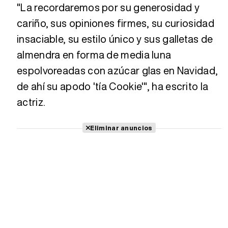
"La recordaremos por su generosidad y
Tráiler Oficial en VOSE 'The Audacity'
cariño, sus opiniones firmes, su curiosidad
insaciable, su estilo único y sus galletas de
Tráiler en español 'Outcome' (2026)
almendra en forma de media luna
espolvoreadas con azúcar glas en Navidad,
de ahí su apodo 'tía Cookie'", ha escrito la
Tráiler 'Do Not Enter' (2026)
actriz.
Eliminar anuncios