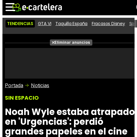
TENDENCIAS
GTA VI
Taquilla España
Fracasos Disney
Spi
Noticias
Cartelera
Películas
Eliminar anuncios
Series
Vídeos
Taquilla
Fotos
Premios
Rostros
Críticas
Entradas
Portada
Noticias
SIN ESPACIO
Noah Wyle estaba atrapado
en 'Urgencias': perdió
grandes papeles en el cine