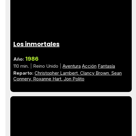
Los inmortales
1986
Año:
110 min.
Reino Unido
Aventura
Acción
Fantasía
Reparto:
Christopher Lambert
Clancy Brown
Sean
Connery
Roxanne Hart
Jon Polito