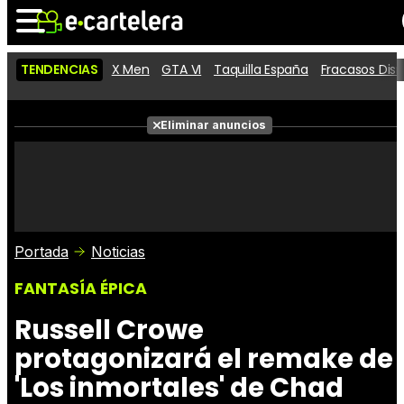
TENDENCIAS
X Men
GTA VI
Taquilla España
Fracasos Dis
Noticias
Cartelera
Películas
Eliminar anuncios
Series
Vídeos
Taquilla
Fotos
Premios
Rostros
Críticas
Entradas
Portada
Noticias
FANTASÍA ÉPICA
Russell Crowe
protagonizará el remake de
'Los inmortales' de Chad