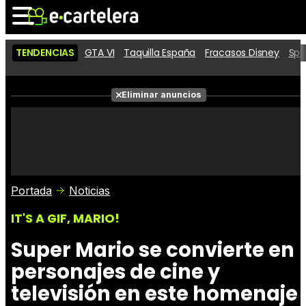
TENDENCIAS
GTA VI
Taquilla España
Fracasos Disney
Spi
Noticias
Cartelera
Pe
Eliminar anuncios
Series
Vídeos
Ta
Fotos
Premios
Ro
Críticas
Entradas
Portada
Noticias
IT'S A GIF, MARIO!
Super Mario se convierte en
personajes de cine y
televisión en este homenaje