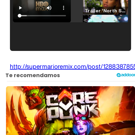
Tráiler 'North Star' (2023)
Tráiler en español de 'La isla olvidada'
Tráiler 'Vida perra' (2026)
http://supermarioremix.com/post/128838785
Tráiler Oficial en VOSE 'The Audacity'
Tráiler en español 'Outcome' (2026)