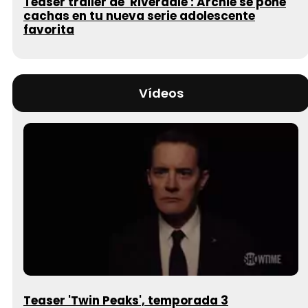
Teaser tráiler de 'Riverdale': Archie se pone
cachas en tu nueva serie adolescente
favorita
Vídeos
Teaser 'Twin Peaks', temporada 3