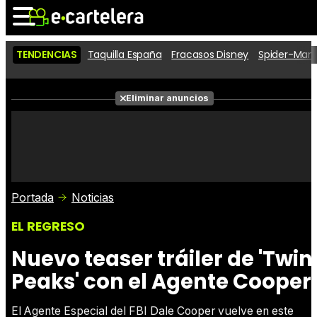
TENDENCIAS
Taquilla España
Fracasos Disney
Spider-Man 
Noticias
Cartelera
Películas
Eliminar anuncios
Series
Vídeos
Taquilla
Fotos
Premios
Rostros
Críticas
Entradas
Portada
Noticias
EL REGRESO
Nuevo teaser tráiler de 'Twin
Peaks' con el Agente Cooper
El Agente Especial del FBI Dale Cooper vuelve en este