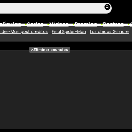
elículas
Series
Vídeos
Premios
Rostros
ider-Man post créditos
Final Spider-Man
Las chicas Gilmore
Películas
Eliminar anuncios
Fotos
Entradas