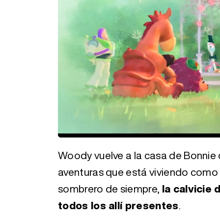
Loaded
:
Unmute
29.19%
Woody vuelve a la casa de Bonnie c
aventuras que está viviendo como l
sombrero de siempre,
la calvicie 
todos los allí presentes
.