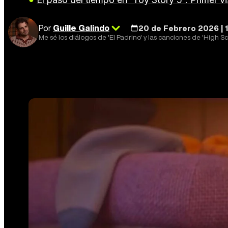
Por
Guille Galindo
20 de Febrero 2026 | 
Me sé los diálogos de 'El Padrino' y las canciones de 'High Sc