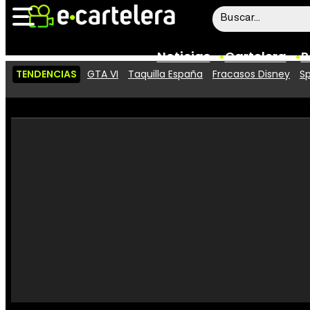
Noticias
Cartelera
P
TENDENCIAS
GTA VI
Taquilla España
Fracasos Disney
Sp
Noticias
Cartelera
Vídeos
Taquilla
Rostros
Críticas