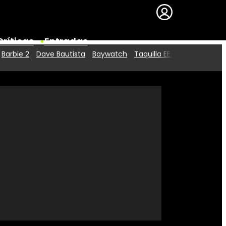
Críticas
Entradas
Barbie 2
Dave Bautista
Baywatch
Taquilla EE.UU.
Series
Premios