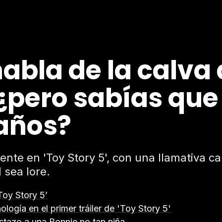
abla de la calv
 ¿pero sabías que
 años?
te en 'Toy Story 5', con una llamativa ca
 sea lore.
Toy Story 5’
logía en el primer tráiler de 'Toy Story 5'
istazo a una Bonnie no tan niña