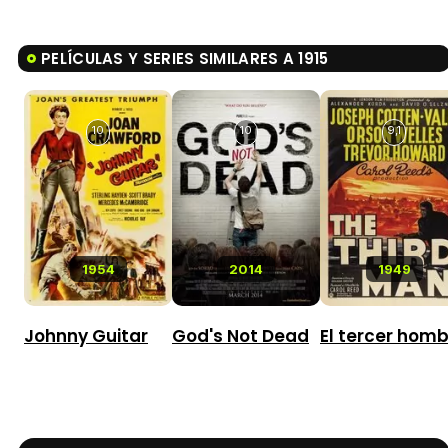
PELÍCULAS Y SERIES SIMILARES A 1915
10
10
9,1
1954
2014
1949
Johnny Guitar
God's Not Dead
El tercer hom