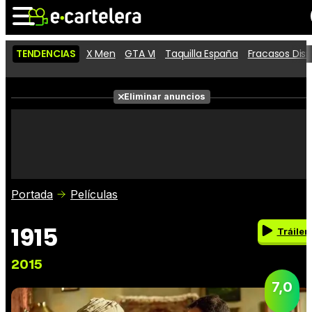
TENDENCIAS
X Men
GTA VI
Taquilla España
Fracasos Dis
Noticias
Cartelera
Películas
Eliminar anuncios
Series
Vídeos
Taquilla
Fotos
Premios
Rostros
Críticas
Entradas
Portada
Películas
1915
Tráiler
2015
7,0