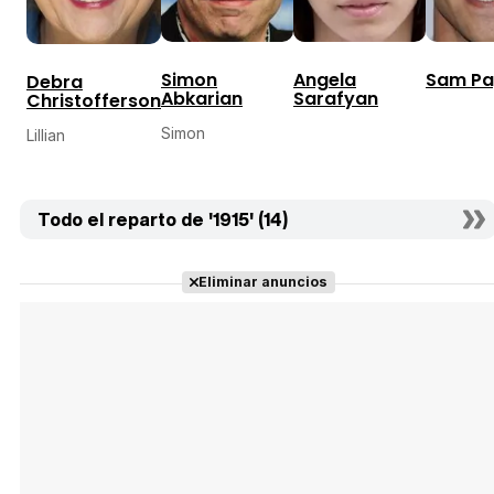
Simon
Angela
Sam P
Debra
Abkarian
Sarafyan
Christofferson
Simon
Lillian
Todo el reparto de '1915' (14)
Eliminar anuncios