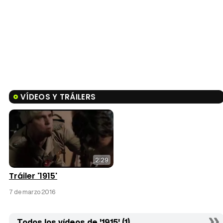
VÍDEOS Y TRÁILERS
2:29
Tráiler '1915'
7 de marzo 2016
Todos los vídeos de '1915' (1)