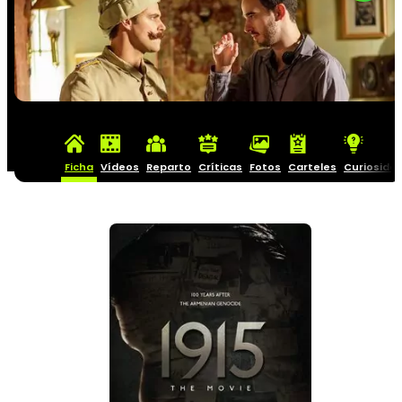
Ficha
Vídeos
Reparto
Críticas
Fotos
Carteles
Curiosida