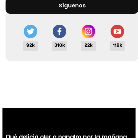
Síguenos
92k
310k
22k
118k
Qué delicia oler a napalm por la mañana