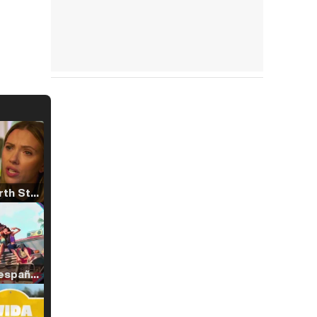
Tráiler 'North Star' (2023)
Tráiler en español de 'La isla olvidada'