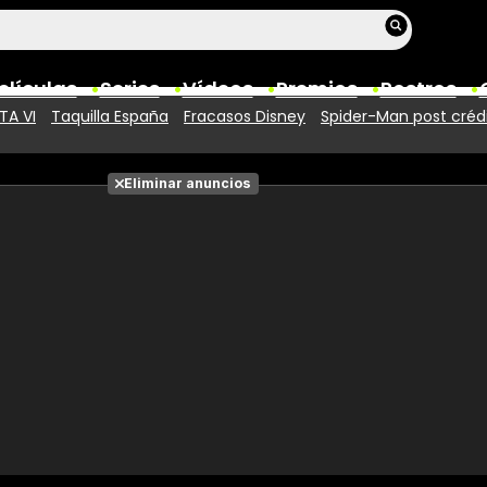
elículas
Series
Vídeos
Premios
Rostros
TA VI
Taquilla España
Fracasos Disney
Spider-Man post créd
Películas
Eliminar anuncios
Fotos
Entradas