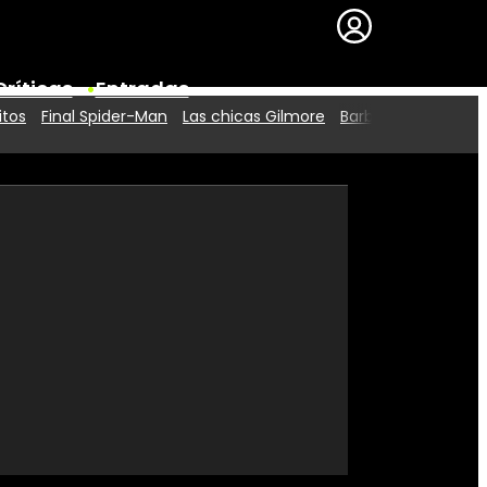
Críticas
Entradas
itos
Final Spider-Man
Las chicas Gilmore
Barbie 2
Series
Premios