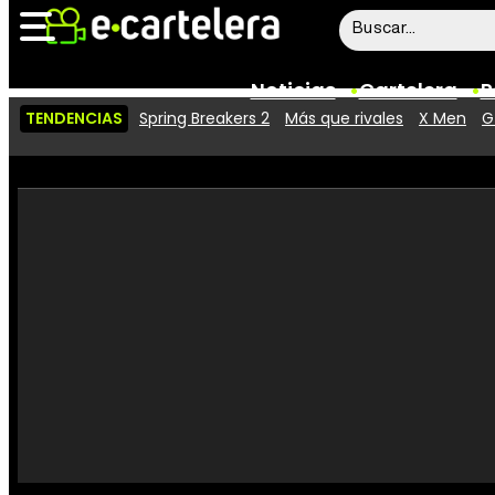
Noticias
Cartelera
P
TENDENCIAS
Spring Breakers 2
Más que rivales
X Men
G
Noticias
Cartelera
Vídeos
Taquilla
Rostros
Críticas