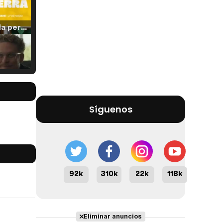
Tráiler 'Vida perra' (2026)
Tráiler Oficial en VOSE 'The Audacity'
Síguenos
Tráiler en español 'Outcome' (2026)
92k
310k
22k
118k
Tráiler 'Do Not Enter' (2026)
Eliminar anuncios