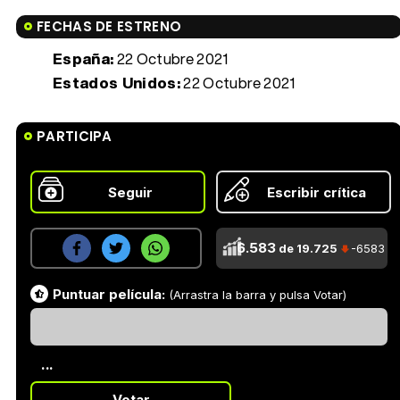
FECHAS DE ESTRENO
España:
22 Octubre 2021
Estados Unidos:
22 Octubre 2021
PARTICIPA
Seguir
Escribir crítica
6.583
de 19.725
-6583
Puntuar película:
(Arrastra la barra y pulsa Votar)
...
Votar