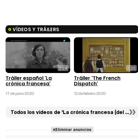
VÍDEOS Y TRÁILERS
2:24
2:25
Tráiler español 'La
Tráiler 'The French
crónica francesa'
Dispatch'
17 de junio 2020
12 de febrero 2020
Todos los vídeos de 'La crónica francesa (del Liber
Eliminar anuncios