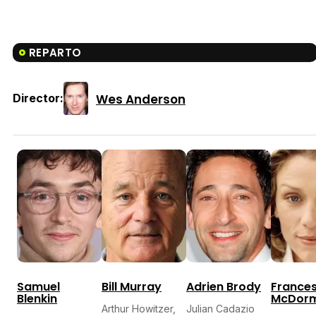
REPARTO
Wes Anderson
Director:
Samuel
Bill Murray
Adrien Brody
France
Blenkin
McDor
Arthur Howitzer,
Julian Cadazio