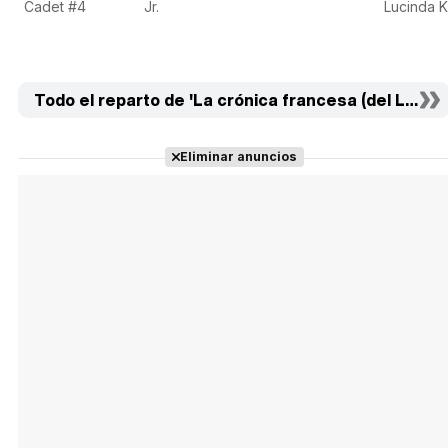
Cadet #4
Jr.
Lucinda 
Todo el reparto de 'La crónica francesa (del Libert
Eliminar anuncios