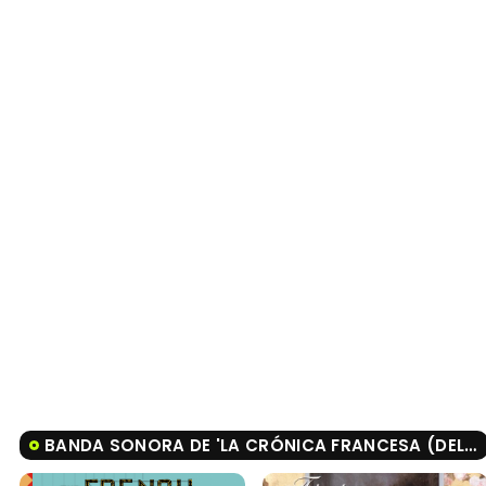
BANDA SONORA DE 'LA CRÓNICA FRANCESA (DEL LIBERTY, KANSAS EVENING SUN)'