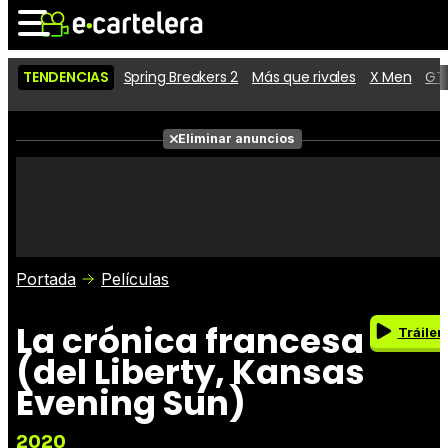
TENDENCIAS
Spring Breakers 2
Más que rivales
X Men
GTA
Noticias
Cartelera
Eliminar anuncios
Series
Vídeos
Fotos
Premios
Críticas
Entradas
Portada
Películas
La crónica francesa
Tráiler
(del Liberty, Kansas
Evening Sun)
2020