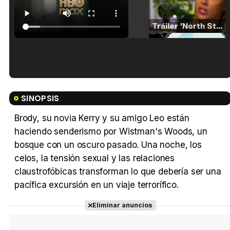
Tráiler 'North Star' (2023)
Tráiler en español de 'La isla olvidada'
SINOPSIS
Brody, su novia Kerry y su amigo Leo están
haciendo senderismo por Wistman's Woods, un
Tráiler 'Vida perra' (2026)
bosque con un oscuro pasado. Una noche, los
celos, la tensión sexual y las relaciones
claustrofóbicas transforman lo que debería ser una
pacífica excursión en un viaje terrorífico.
Tráiler Oficial en VOSE 'The Audacity'
Eliminar anuncios