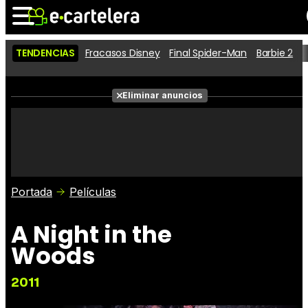
TENDENCIAS
Fracasos Disney
Final Spider-Man
Barbie 2
D
Noticias
Cartelera
Películas
Eliminar anuncios
Series
Vídeos
Taquilla
Fotos
Premios
Rostros
Críticas
Entradas
Portada
Películas
A Night in the
Woods
2011