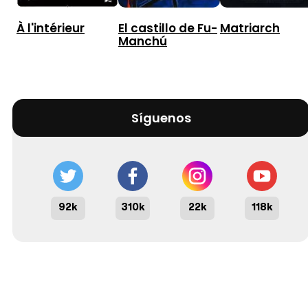
À l'intérieur
El castillo de Fu-
Matriarch
Manchú
Síguenos
92k
310k
22k
118k