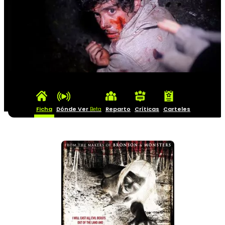
Ficha
Dónde Ver
Reparto
Críticas
Carteles
Beta