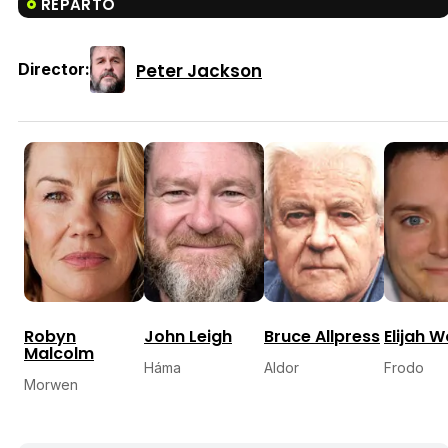
REPARTO
Peter Jackson
Director:
Robyn
John Leigh
Bruce Allpress
Elijah 
Malcolm
Háma
Aldor
Frodo
Morwen