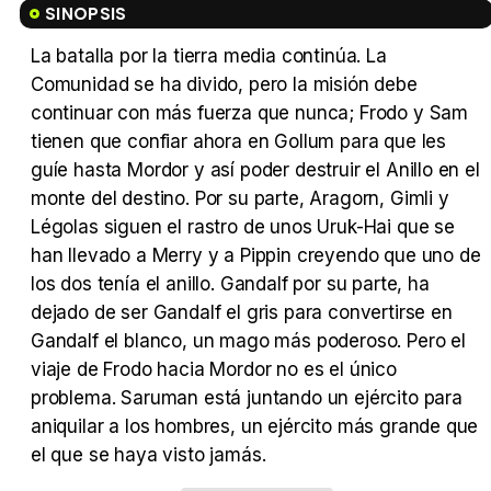
SINOPSIS
La batalla por la tierra media continúa. La
Comunidad se ha divido, pero la misión debe
Tráiler 'Vida perra' (2026)
continuar con más fuerza que nunca; Frodo y Sam
tienen que confiar ahora en Gollum para que les
guíe hasta Mordor y así poder destruir el Anillo en el
monte del destino. Por su parte, Aragorn, Gimli y
Légolas siguen el rastro de unos Uruk-Hai que se
Tráiler Oficial en VOSE 'The Audacity'
han llevado a Merry y a Pippin creyendo que uno de
los dos tenía el anillo. Gandalf por su parte, ha
dejado de ser Gandalf el gris para convertirse en
Gandalf el blanco, un mago más poderoso. Pero el
Tráiler en español 'Outcome' (2026)
viaje de Frodo hacia Mordor no es el único
problema. Saruman está juntando un ejército para
aniquilar a los hombres, un ejército más grande que
el que se haya visto jamás.
Tráiler 'Do Not Enter' (2026)