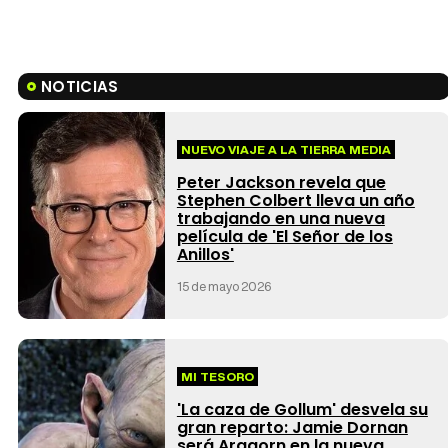
NOTICIAS
NUEVO VIAJE A LA TIERRA MEDIA
Peter Jackson revela que
Stephen Colbert lleva un año
trabajando en una nueva
película de 'El Señor de los
Anillos'
15 de mayo 2026
MI TESORO
'La caza de Gollum' desvela su
gran reparto: Jamie Dornan
será Aragorn en la nueva