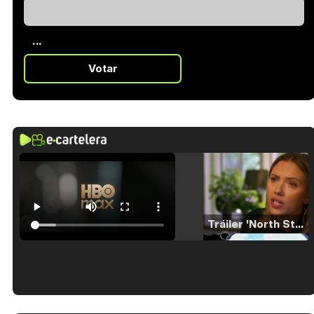
...
Votar
Tráiler 'North Star' (2023)
Tráiler en español de 'La isla olvidada'