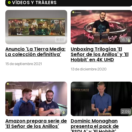
VÍDEOS Y TRÁILERS
0:37
16:18
Anuncio 'La Tierra Media:
Unboxing Trilogías 'El
La colección definitiva'
Señor de los Anillos' y 'El
Hobbit' en 4K UHD
15 de septiembre 2021
13 de diciembre 2020
16:33
2:09
Amazon prepara serie de
Dominic Monaghan
'El Señor de los Anillos'
presenta el pack de
'ESDLA' y 'El Hobbit'