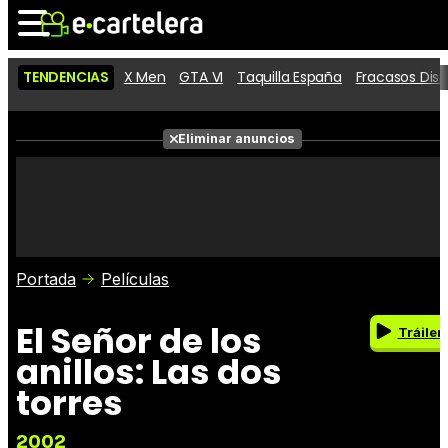
TENDENCIAS
X Men
GTA VI
Taquilla España
Fracasos Dis
Noticias
Cartelera
Eliminar anuncios
Series
Vídeos
Fotos
Premios
Críticas
Entradas
Portada
Películas
El Señor de los
Tráiler
anillos: Las dos
torres
2002