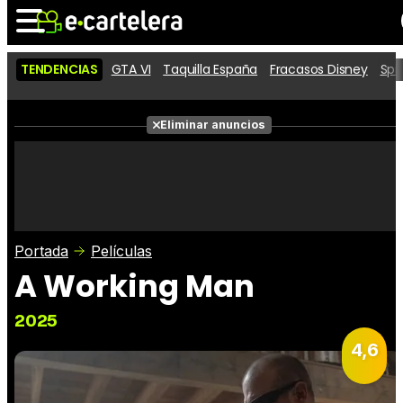
TENDENCIAS
GTA VI
Taquilla España
Fracasos Disney
Spi
Noticias
Cartelera
Películas
Eliminar anuncios
Series
Vídeos
Taquilla
Fotos
Premios
Rostros
Críticas
Entradas
Portada
Películas
A Working Man
2025
4,6