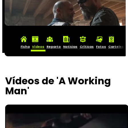
Ficha
Vídeos
Reparto
Noticias
Críticas
Fotos
Carteles
Vídeos de 'A Working
Man'