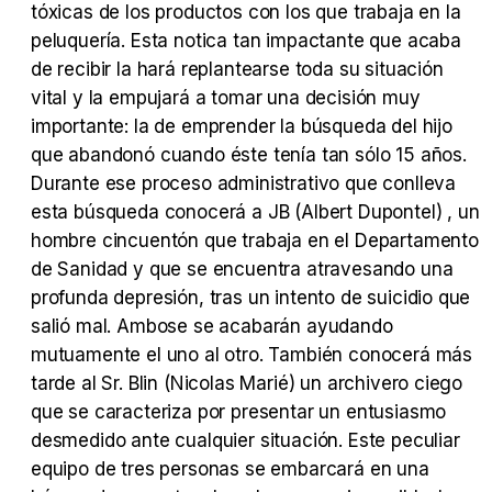
tóxicas de los productos con los que trabaja en la
peluquería. Esta notica tan impactante que acaba
Tráiler Oficial en VOSE 'The Audacity'
de recibir la hará replantearse toda su situación
vital y la empujará a tomar una decisión muy
importante: la de emprender la búsqueda del hijo
que abandonó cuando éste tenía tan sólo 15 años.
Tráiler en español 'Outcome' (2026)
Durante ese proceso administrativo que conlleva
esta búsqueda conocerá a JB (Albert Dupontel) , un
hombre cincuentón que trabaja en el Departamento
de Sanidad y que se encuentra atravesando una
profunda depresión, tras un intento de suicidio que
Tráiler 'Do Not Enter' (2026)
salió mal. Ambose se acabarán ayudando
mutuamente el uno al otro. También conocerá más
tarde al Sr. Blin (Nicolas Marié) un archivero ciego
que se caracteriza por presentar un entusiasmo
desmedido ante cualquier situación. Este peculiar
equipo de tres personas se embarcará en una