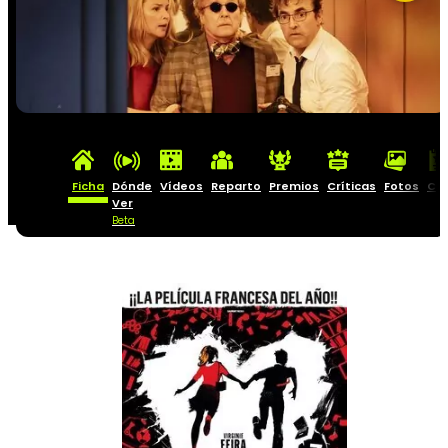
Ficha
Dónde
Vídeos
Reparto
Premios
Críticas
Fotos
Car
Ver
Beta