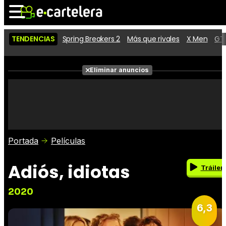
TENDENCIAS
Spring Breakers 2
Más que rivales
X Men
GTA
Noticias
Cartelera
Eliminar anuncios
Series
Vídeos
Fotos
Premios
Críticas
Entradas
Portada
Películas
Adiós, idiotas
Tráiler
2020
6,3