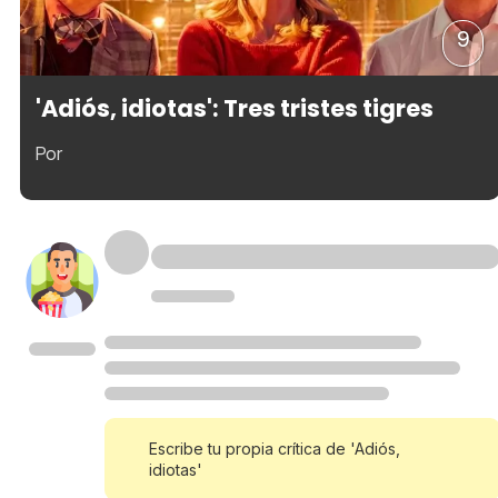
9
'Adiós, idiotas': Tres tristes tigres
Por
Escribe tu propia crítica de 'Adiós,
idiotas'