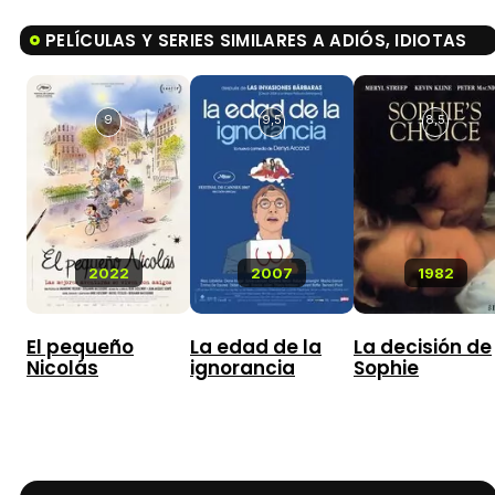
PELÍCULAS Y SERIES SIMILARES A ADIÓS, IDIOTAS
9
9,5
8,5
2022
2007
1982
El pequeño
La edad de la
La decisión de
Nicolás
ignorancia
Sophie