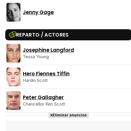
Jenny Gage
Tráiler 'Vida perra' (2026)
REPARTO / ACTORES
Josephine Langford
Tráiler Oficial en VOSE 'The Audacity'
Tessa Young
Hero Fiennes Tiffin
Hardin Scott
Tráiler en español 'Outcome' (2026)
Peter Gallagher
Chancellor Ken Scott
Eliminar anuncios
Tráiler 'Do Not Enter' (2026)