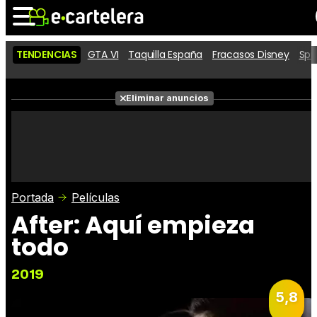
TENDENCIAS
GTA VI
Taquilla España
Fracasos Disney
Spi
Noticias
Cartelera
Películas
Eliminar anuncios
Series
Vídeos
Taquilla
Fotos
Premios
Rostros
Críticas
Entradas
Portada
Películas
After: Aquí empieza
todo
2019
5,8