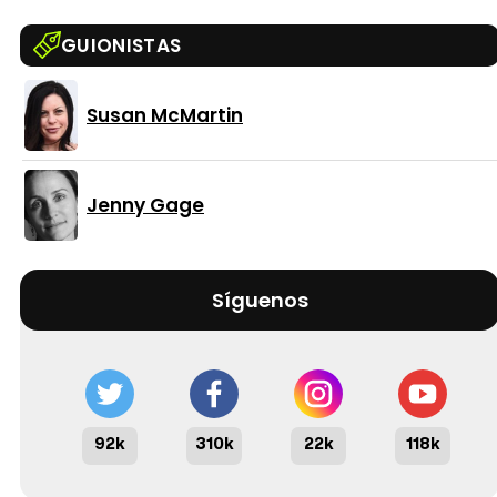
GUIONISTAS
Susan McMartin
Jenny Gage
Síguenos
92k
310k
22k
118k