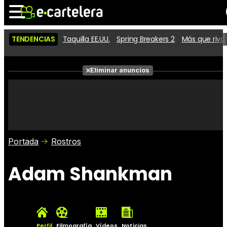
TENDENCIAS
Taquilla EE.UU.
Spring Breakers 2
Más que riva
Noticias
Cartelera
Películas
Eliminar anuncios
Series
Vídeos
Taquilla
Fotos
Premios
Rostros
Críticas
Entradas
Portada
Rostros
Adam Shankman
Perfil
Filmografía
Vídeos
Noticias