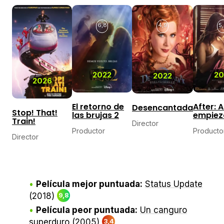
6,8
4,9
5
2022
20
2022
2026
El retorno de
After: 
Desencantada
Stop! That!
las brujas 2
empiez
Train!
Director
Productor
Producto
Director
Película mejor puntuada:
Status Update
(2018)
9,8
Película peor puntuada:
Un canguro
superduro
(2005)
3,4