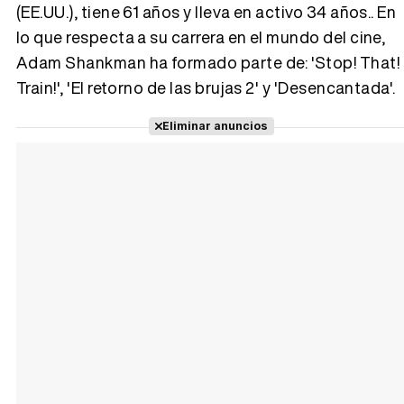
(EE.UU.), tiene 61 años y lleva en activo 34 años.. En
lo que respecta a su carrera en el mundo del cine,
Tráiler 'Vida perra' (2026)
Adam Shankman ha formado parte de: 'Stop! That!
Train!', 'El retorno de las brujas 2' y 'Desencantada'.
Eliminar anuncios
Tráiler Oficial en VOSE 'The Audacity'
Tráiler en español 'Outcome' (2026)
Tráiler 'Do Not Enter' (2026)