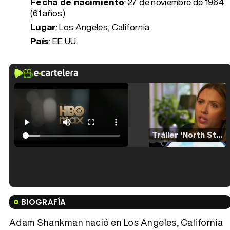
Fecha de nacimiento
:
27 de noviembre de 1964
(61 años)
Lugar
: Los Angeles, California
País
: EE.UU.
Tráiler 'North Star' (2023)
Tráiler en español de 'La isla olvidada'
BIOGRAFÍA
Adam Shankman nació en Los Angeles, California