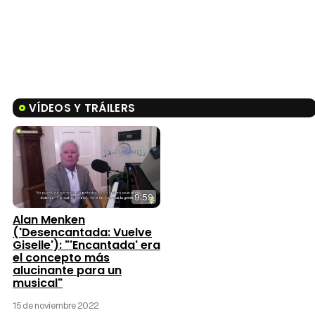
VÍDEOS Y TRÁILERS
9:59
Alan Menken
('Desencantada: Vuelve
Giselle'): "'Encantada' era
el concepto más
alucinante para un
musical"
15 de noviembre 2022