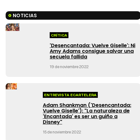
NOTICIAS
CRÍTICA
'Desencantada: Vuelve Giselle': Ni
Amy Adams consigue salvar una
secuela fallida
19 de noviembre 2022
ENTREVISTA ECARTELERA
Adam Shankman (
'Desencantada:
Vuelve Giselle'
): "La naturaleza de
'Encantada' es ser un guiño a
Disney"
15 de noviembre 2022