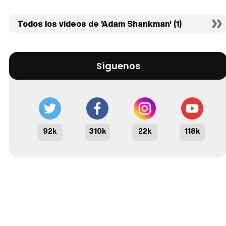
Todos los vídeos de 'Adam Shankman' (1)
Síguenos
92k
310k
22k
118k