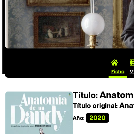
Ficha
V
Anatomí
Título:
Anat
Título original:
2020
Año: