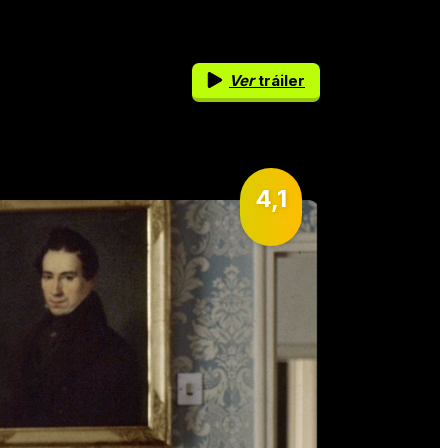
Ver
tráiler
4,1