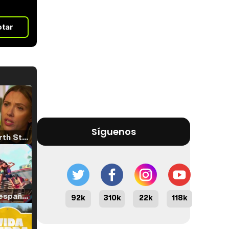
otar
Síguenos
Tráiler 'North Star' (2023)
Tráiler en español de 'La isla olvidada'
92k
310k
22k
118k