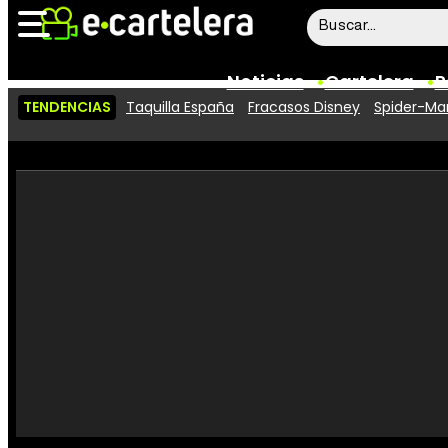
Noticias
Cartelera
P
TENDENCIAS
Taquilla España
Fracasos Disney
Spider-Man
Noticias
Cartelera
Vídeos
Taquilla
Rostros
Críticas