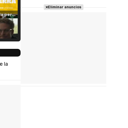
Eliminar anuncios
Tráiler 'Vida perra' (2026)
Tráiler Oficial en VOSE 'The Audacity'
e la
Tráiler en español 'Outcome' (2026)
Tráiler 'Do Not Enter' (2026)