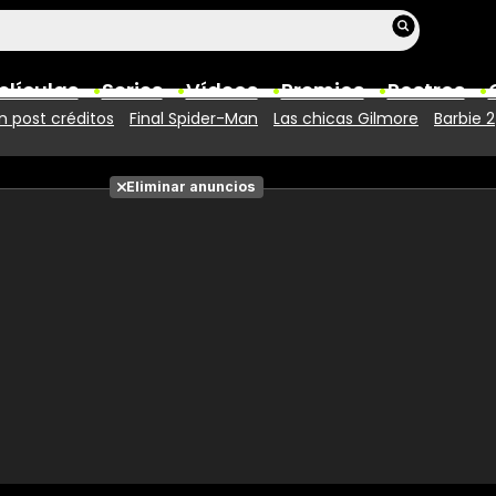
elículas
Series
Vídeos
Premios
Rostros
 post créditos
Final Spider-Man
Las chicas Gilmore
Barbie 2
Películas
Eliminar anuncios
Fotos
Entradas