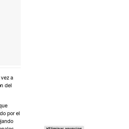
 vez a
n del
 que
do por el
ejando
onales
Eliminar anuncios