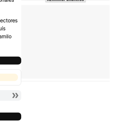
rectores
uís
amilo