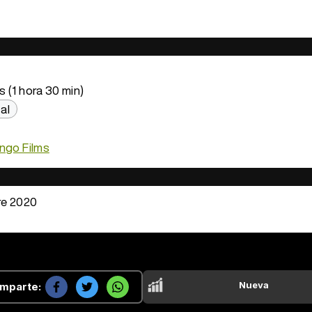
 (1 hora 30 min)
al
ngo Films
re 2020
Nueva
mparte: