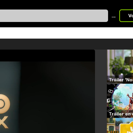
...
V