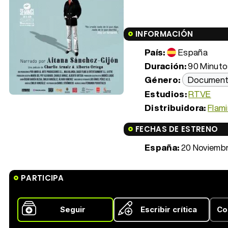
INFORMACIÓN
País:
España
Duración:
90 Minutos
Género:
Document
Estudios:
RTVE
Distribuidora:
Flami
FECHAS DE ESTRENO
España:
20 Noviemb
PARTICIPA
Seguir
Escribir crítica
Co