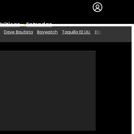
Críticas
Entradas
Dave Bautista
Baywatch
Taquilla EE.UU.
Elon Musk
Series
Premios