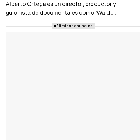
Alberto Ortega es un director, productor y
guionista de documentales como 'Waldo'.
Tráiler 'Vida perra' (2026)
Eliminar anuncios
Tráiler Oficial en VOSE 'The Audacity'
Tráiler en español 'Outcome' (2026)
Tráiler 'Do Not Enter' (2026)