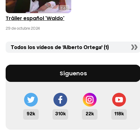
1:40
Tráiler español 'Waldo'
29 de octubre 2024
Todos los vídeos de 'Alberto Ortega' (1)
Síguenos
92k
310k
22k
118k