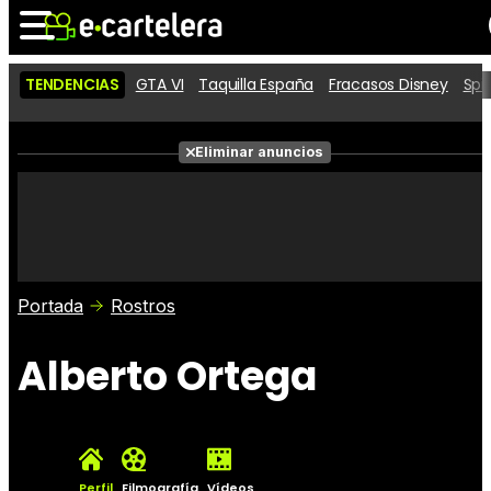
TENDENCIAS
GTA VI
Taquilla España
Fracasos Disney
Spi
Noticias
Cartelera
Películas
Eliminar anuncios
Series
Vídeos
Taquilla
Fotos
Premios
Rostros
Críticas
Entradas
Portada
Rostros
Alberto Ortega
Perfil
Filmografía
Vídeos