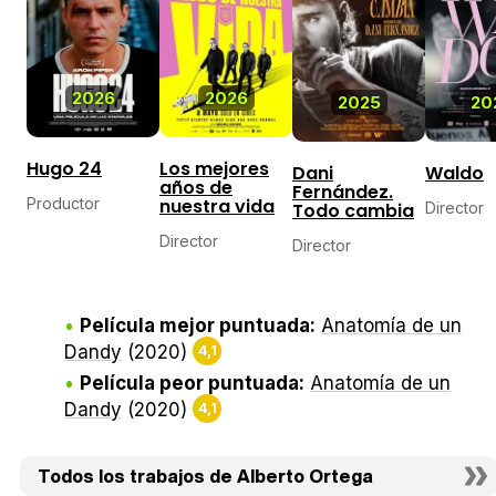
2026
2026
2025
20
Hugo 24
Los mejores
Dani
Waldo
años de
Fernández.
Productor
nuestra vida
Todo cambia
Director
Director
Director
Película mejor puntuada:
Anatomía de un
Dandy
(2020)
4,1
Película peor puntuada:
Anatomía de un
Dandy
(2020)
4,1
Todos los trabajos de Alberto Ortega