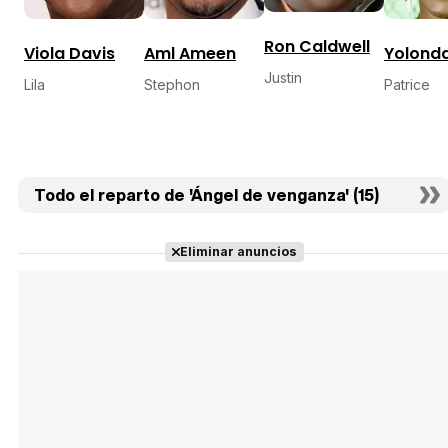
Ron Caldwell
Viola Davis
Aml Ameen
Yolond
Justin
Lila
Stephon
Patrice
Todo el reparto de 'Ángel de venganza' (15)
Eliminar anuncios