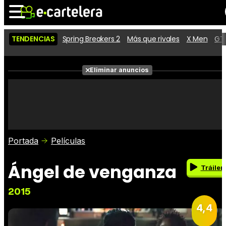
TENDENCIAS
Spring Breakers 2
Más que rivales
X Men
GTA
Noticias
Cartelera
Películas
Eliminar anuncios
Series
Vídeos
Taquilla
Fotos
Premios
Rostros
Críticas
Entradas
Portada
Películas
Ángel de venganza
Tráiler
2015
4,4