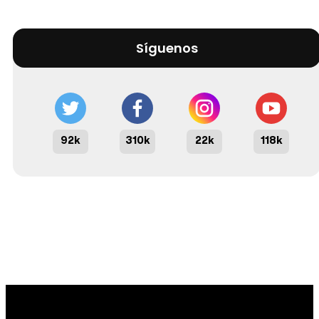
Síguenos
92k
310k
22k
118k