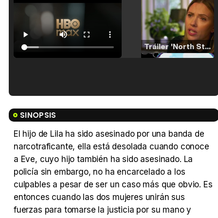
Tráiler 'North Star' (2023)
Tráiler en español de 'La isla olvidada'
SINOPSIS
El hijo de Lila ha sido asesinado por una banda de
narcotraficante, ella está desolada cuando conoce
Tráiler 'Vida perra' (2026)
a Eve, cuyo hijo también ha sido asesinado. La
policía sin embargo, no ha encarcelado a los
culpables a pesar de ser un caso más que obvio. Es
entonces cuando las dos mujeres unirán sus
fuerzas para tomarse la justicia por su mano y
Tráiler Oficial en VOSE 'The Audacity'