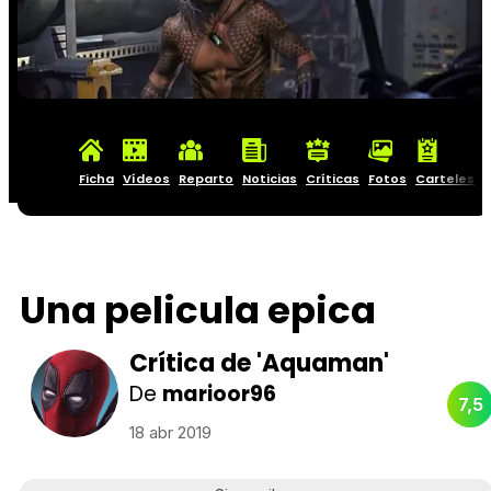
Ficha
Vídeos
Reparto
Noticias
Críticas
Fotos
Carteles
Una pelicula epica
Crítica de 'Aquaman'
De
marioor96
7,5
18 abr 2019