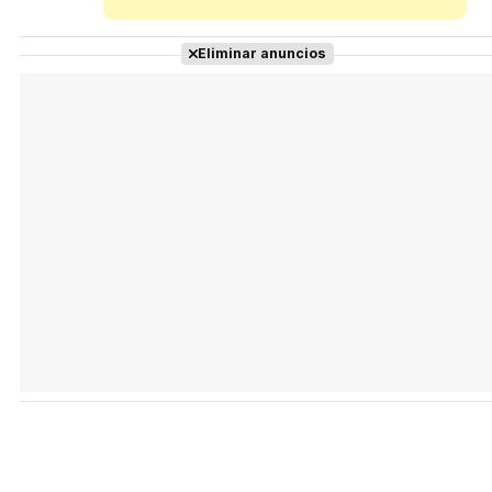
Eliminar anuncios
Tráiler en español 'Outcome' (2026)
Tráiler 'Do Not Enter' (2026)