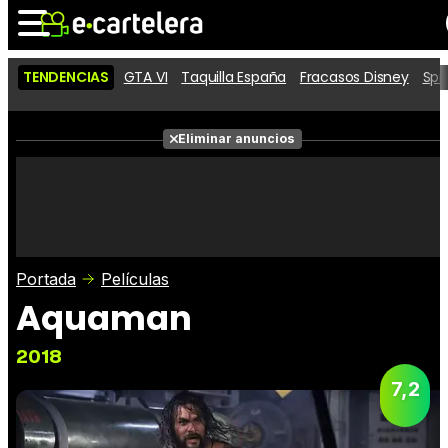
TENDENCIAS
GTA VI
Taquilla España
Fracasos Disney
Spi
Noticias
Cartelera
Películas
Eliminar anuncios
Series
Vídeos
Taquilla
Fotos
Premios
Rostros
Críticas
Entradas
Portada
Películas
Aquaman
2018
7,2