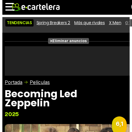
TENDENCIAS
Spring Breakers 2
Más que rivales
X Men
GTA
Noticias
Cartelera
Películas
Eliminar anuncios
Series
Vídeos
Taquilla
Fotos
Premios
Rostros
Críticas
Entradas
Portada
Películas
Becoming Led
Zeppelin
2025
6,1