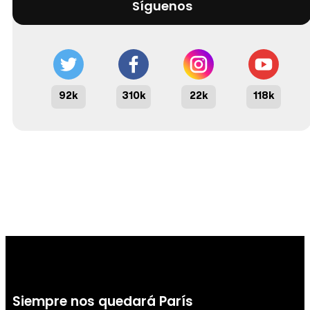
Síguenos
92k
310k
22k
118k
Siempre nos quedará París