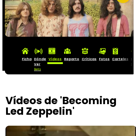
Ficha
Dónde
Vídeos
Reparto
Críticas
Fotos
Carteles
Ba
Ver
So
Beta
Vídeos de 'Becoming
Led Zeppelin'