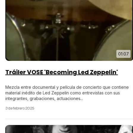
01:07
Tráiler VOSE 'Becoming Led Zeppelin'
Mezcla entre documental y película de concierto que contiene
material inédito de Led Zeppelin como entrevistas con sus
integrantes, grabaciones, actuaciones...
3 de febrero 2025