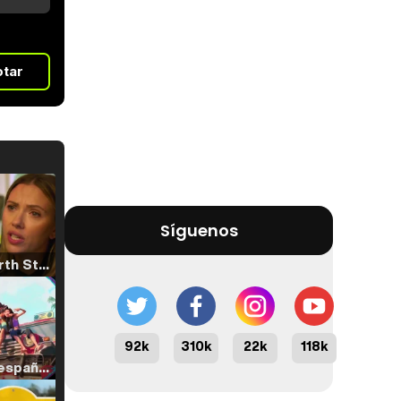
otar
Síguenos
Tráiler 'North Star' (2023)
92k
310k
22k
118k
Tráiler en español de 'La isla olvidada'