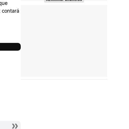
 que
t contará