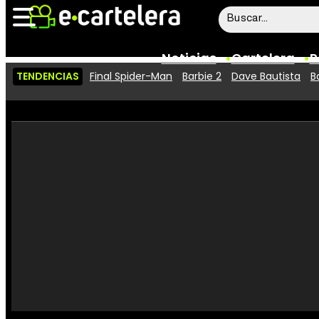
Noticias
Cartelera
P
TENDENCIAS
Final Spider-Man
Barbie 2
Dave Bautista
B
Noticias
Cartelera
Vídeos
Taquilla
Rostros
Críticas