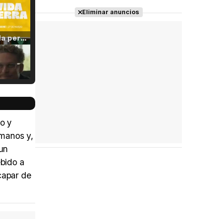
Eliminar anuncios
Tráiler 'Vida perra' (2026)
Tráiler Oficial en VOSE 'The Audacity'
so y
umanos y,
un
Tráiler en español 'Outcome' (2026)
bido a
capar de
Tráiler 'Do Not Enter' (2026)