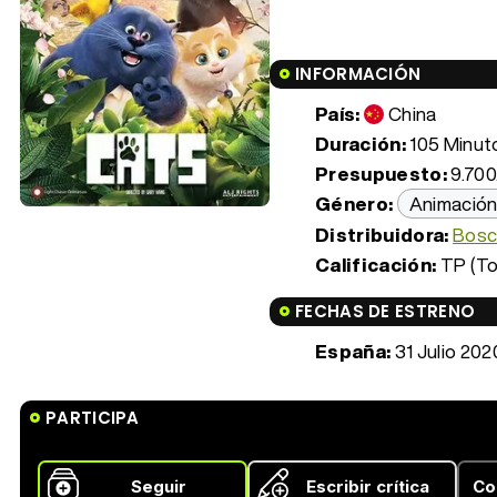
INFORMACIÓN
País:
China
Duración:
105 Minuto
Presupuesto:
9.700
Género:
Animació
Distribuidora:
Bosc
Calificación:
TP (To
FECHAS DE ESTRENO
España:
31 Julio 202
PARTICIPA
Seguir
Escribir crítica
Co