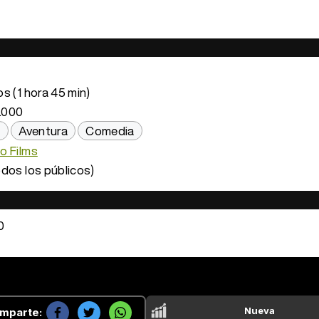
s (1 hora 45 min)
.000
n
Aventura
Comedia
o Films
dos los públicos)
0
Nueva
mparte: