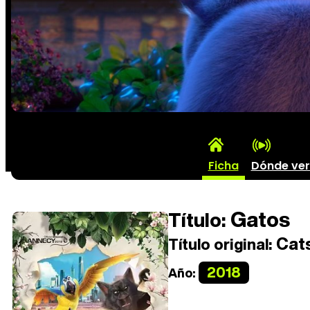
Ficha
Dónde ve
Gatos
Título:
Cats
Título original:
2018
Año: