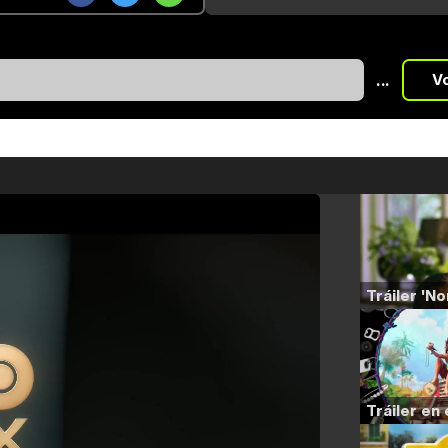
...
V