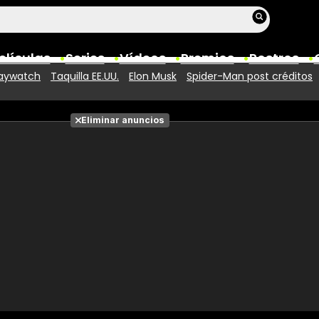
elículas
Series
Vídeos
Premios
Rostros
aywatch
Taquilla EE.UU.
Elon Musk
Spider-Man post créditos
Películas
Eliminar anuncios
Fotos
Entradas