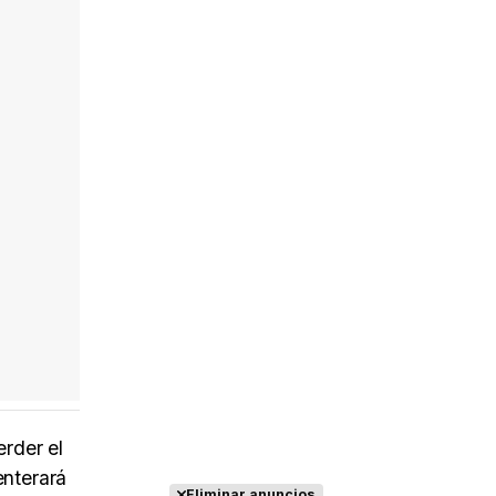
erder el
enterará
Eliminar anuncios