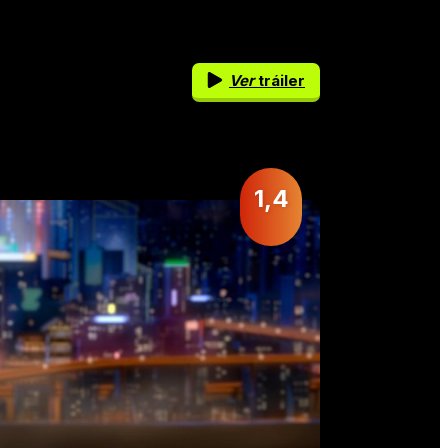
Ver
tráiler
1,4