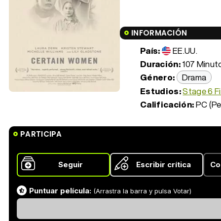
INFORMACIÓN
País:
EE.UU.
Duración:
107 Minuto
Género:
Drama
Estudios:
Stage 6 F
Calificación:
PC (Pe
PARTICIPA
Seguir
Escribir crítica
Co
Puntuar película:
(Arrastra la barra y pulsa Votar)