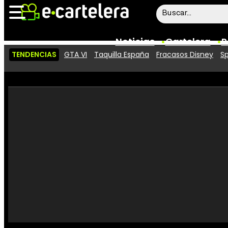
Noticias
Cartelera
P
TENDENCIAS
GTA VI
Taquilla España
Fracasos Disney
Sp
Noticias
Cartelera
Vídeos
Taquilla
Rostros
Críticas