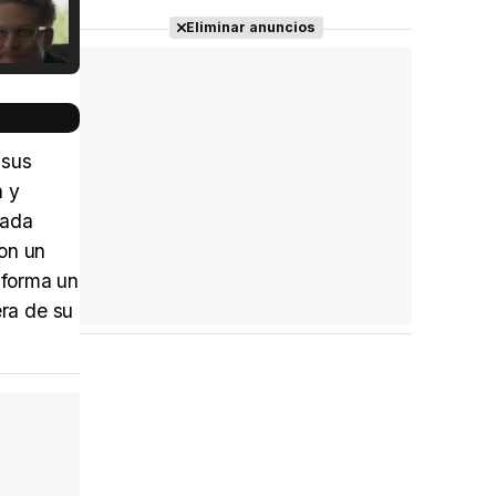
Eliminar anuncios
Tráiler Oficial en VOSE 'The Audacity'
 sus
n y
sada
Tráiler en español 'Outcome' (2026)
con un
 forma un
ra de su
Tráiler 'Do Not Enter' (2026)