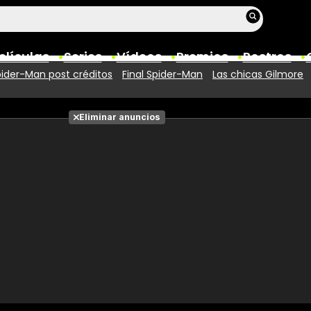
elículas
Series
Vídeos
Premios
Rostros
ider-Man post créditos
Final Spider-Man
Las chicas Gilmore
Películas
Eliminar anuncios
Fotos
Entradas