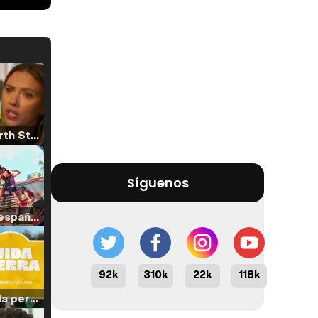
Tráiler 'North Star' (2023)
Síguenos
Tráiler en español de 'La isla olvidada'
92k
310k
22k
118k
Tráiler 'Vida perra' (2026)