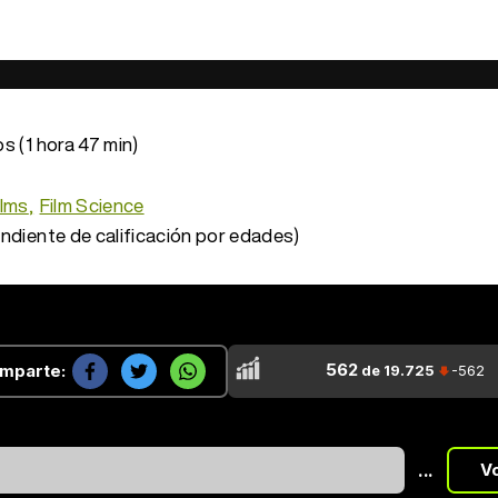
s (1 hora 47 min)
ilms
Film Science
ndiente de calificación por edades)
562
mparte:
de 19.725
-562
...
V