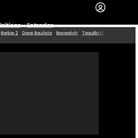
Críticas
Entradas
Barbie 2
Dave Bautista
Baywatch
Taquilla EE.UU.
Series
Premios