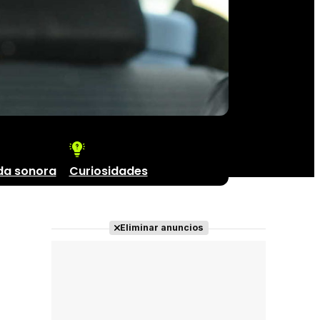
da sonora
Curiosidades
Eliminar anuncios