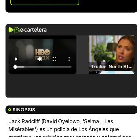
Tráiler 'North Star' (2023)
Tráiler en español de 'La isla olvidada'
SINOPSIS
Jack Radcliff (David Oyelowo, 'Selma', 'Les
Misérables') es un policía de Los Ángeles que
Tráiler 'Vida perra' (2026)