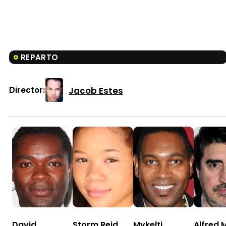
REPARTO
Jacob Estes
Director:
David
Storm Reid
Mykelti
Alfred 