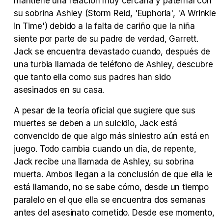
mantiene una relación muy cercana y paternal con
su sobrina Ashley (Storm Reid, 'Euphoria', 'A Wrinkle
in Time') debido a la falta de cariño que la niña
siente por parte de su padre de verdad, Garrett.
Jack se encuentra devastado cuando, después de
Tráiler Oficial en VOSE 'The Audacity'
una turbia llamada de teléfono de Ashley, descubre
que tanto ella como sus padres han sido
asesinados en su casa.
A pesar de la teoría oficial que sugiere que sus
Tráiler en español 'Outcome' (2026)
muertes se deben a un suicidio, Jack está
convencido de que algo más siniestro aún está en
juego. Todo cambia cuando un día, de repente,
Jack recibe una llamada de Ashley, su sobrina
Tráiler 'Do Not Enter' (2026)
muerta. Ambos llegan a la conclusión de que ella le
está llamando, no se sabe cómo, desde un tiempo
paralelo en el que ella se encuentra dos semanas
antes del asesinato cometido. Desde ese momento,