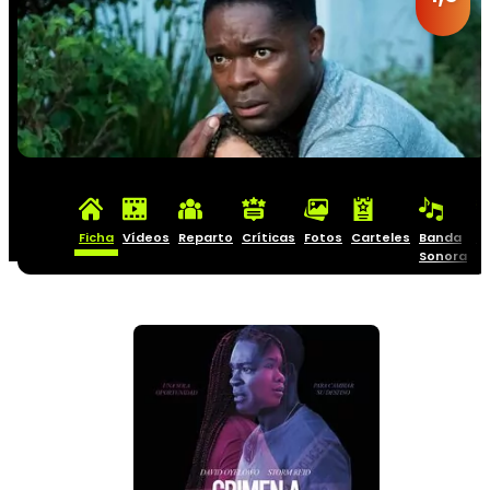
Ficha
Vídeos
Reparto
Críticas
Fotos
Carteles
Banda
C
Sonora