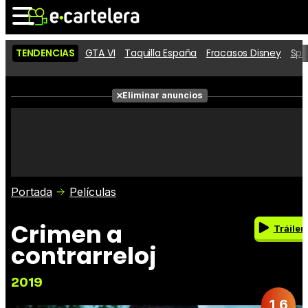
TENDENCIAS
GTA VI
Taquilla España
Fracasos Disney
Spi
Noticias
Cartelera
Eliminar anuncios
Series
Vídeos
Fotos
Premios
Críticas
Entradas
Portada
Películas
Crimen a
Tráiler
contrarreloj
2019
1,6