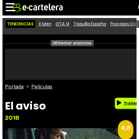
TENDENCIAS
X Men
GTA VI
Taquilla España
Fracasos Dis
Noticias
Cartelera
Películas
Eliminar anuncios
Series
Vídeos
Taquilla
Fotos
Premios
Rostros
Críticas
Entradas
Portada
Películas
El aviso
Tráiler
2018
4,8