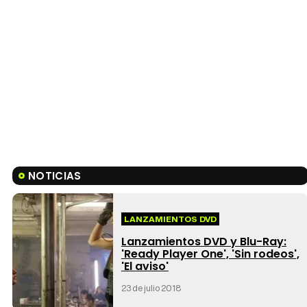
NOTICIAS
LANZAMIENTOS DVD
Lanzamientos DVD y Blu-Ray:
'Ready Player One', 'Sin rodeos',
'El aviso'
23 de julio 2018