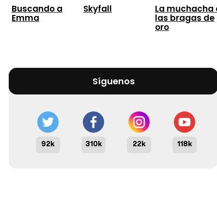
Buscando a
Skyfall
La muchacha 
Emma
las bragas de
oro
Síguenos
92k
310k
22k
118k