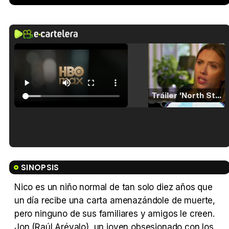
Tráiler 'North Star' (2023)
Tráiler en español de 'La isla olvidada'
SINOPSIS
Nico es un niño normal de tan solo diez años que
un día recibe una carta amenazándole de muerte,
Tráiler 'Vida perra' (2026)
pero ninguno de sus familiares y amigos le creen.
Jon (Raúl Arévalo), un joven obsesionado con los