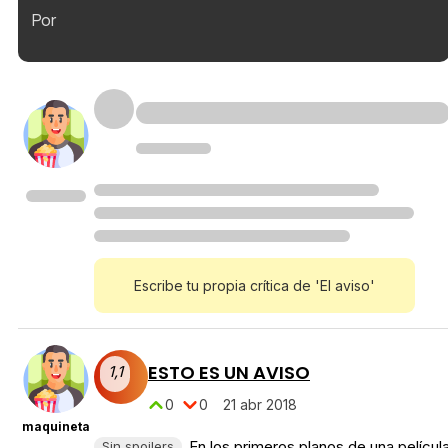
Por
Escribe tu propia crítica de 'El aviso'
ESTO ES UN AVISO
1,1
0
0
21 abr 2018
maquineta
En los primeros planos de una películ
Sin spoilers