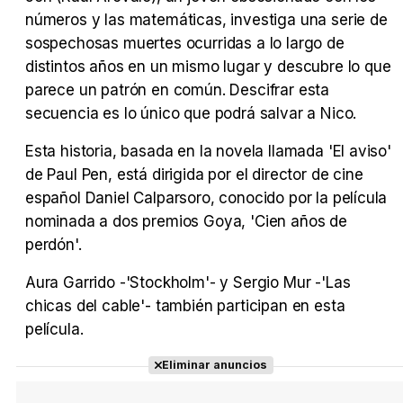
números y las matemáticas, investiga una serie de
sospechosas muertes ocurridas a lo largo de
distintos años en un mismo lugar y descubre lo que
Tráiler Oficial en VOSE 'The Audacity'
parece un patrón en común. Descifrar esta
secuencia es lo único que podrá salvar a Nico.
Esta historia, basada en la novela llamada 'El aviso'
de Paul Pen, está dirigida por el director de cine
Tráiler en español 'Outcome' (2026)
español Daniel Calparsoro, conocido por la película
nominada a dos premios Goya, 'Cien años de
perdón'.
Tráiler 'Do Not Enter' (2026)
Aura Garrido -'Stockholm'- y Sergio Mur -'Las
chicas del cable'- también participan en esta
película.
Eliminar anuncios