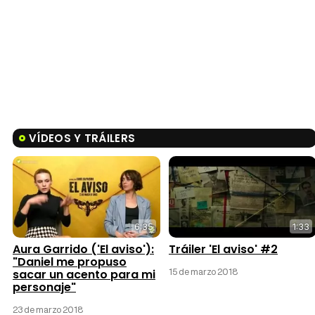
VÍDEOS Y TRÁILERS
6:35
1:33
Aura Garrido ('El aviso'):
Tráiler 'El aviso' #2
"Daniel me propuso
15 de marzo 2018
sacar un acento para mi
personaje"
23 de marzo 2018