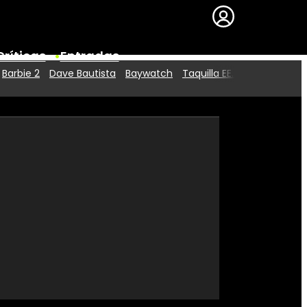
Críticas
Entradas
Barbie 2
Dave Bautista
Baywatch
Taquilla EE.UU.
Series
Premios