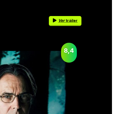
Ver
tráiler
8,4