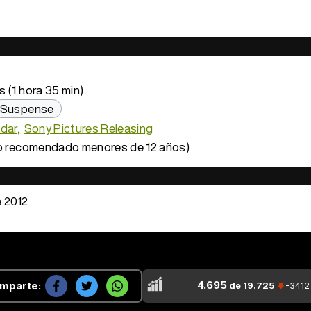
 (1 hora 35 min)
Suspense
odar
Sony Pictures Releasing
o recomendado menores de 12 años)
e 2012
4.695
mparte:
de 19.725
-3412