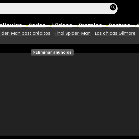
elículas
Series
Vídeos
Premios
Rostros
ider-Man post créditos
Final Spider-Man
Las chicas Gilmore
Películas
Eliminar anuncios
Fotos
Entradas