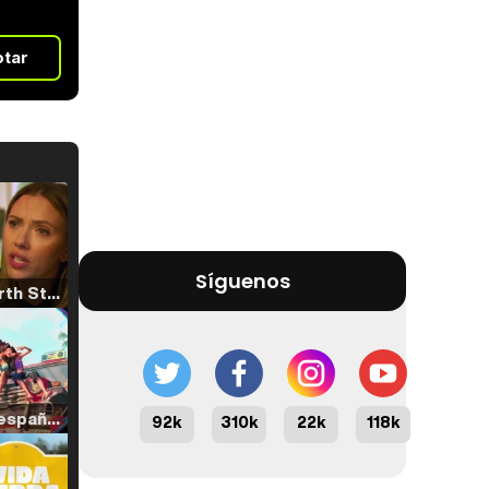
otar
Síguenos
Tráiler 'North Star' (2023)
Tráiler en español de 'La isla olvidada'
92k
310k
22k
118k