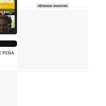
Eliminar anuncios
Tráiler 'Vida perra' (2026)
Tráiler Oficial en VOSE 'The Audacity'
IME PEÑA
Tráiler en español 'Outcome' (2026)
Tráiler 'Do Not Enter' (2026)