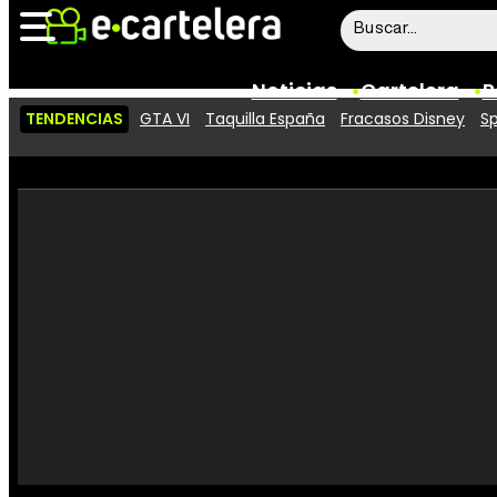
Noticias
Cartelera
P
TENDENCIAS
GTA VI
Taquilla España
Fracasos Disney
Sp
Noticias
Cartelera
Vídeos
Taquilla
Rostros
Críticas