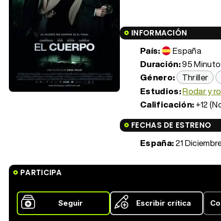
INFORMACIÓN
País:
España
Duración:
95 Minutos
Género:
Thriller
Estudios:
Rodar y r
Calificación:
+12 (N
FECHAS DE ESTRENO
España:
21 Diciembr
PARTICIPA
Seguir
Escribir crítica
Co