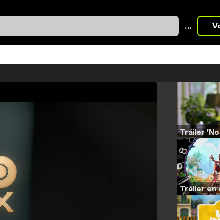
...
V