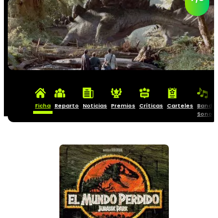
Ficha
Reparto
Noticias
Premios
Críticas
Carteles
Banda
Sonor