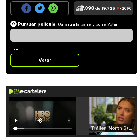
7.898
de 19.725
-2090
Puntuar película:
(Arrastra la barra y pulsa Votar)
...
Votar
Tráiler 'North Star' (2023)