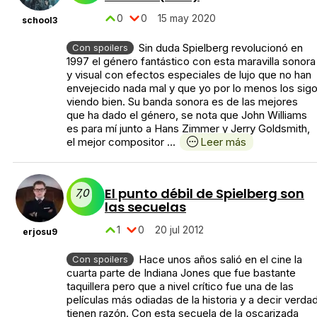
0
0
15 may 2020
school3
Sin duda Spielberg revolucionó en
Con spoilers
1997 el género fantástico con esta maravilla sonora
y visual con efectos especiales de lujo que no han
envejecido nada mal y que yo por lo menos los sig
viendo bien. Su banda sonora es de las mejores
que ha dado el género, se nota que John Williams
es para mí junto a Hans Zimmer y Jerry Goldsmith,
el mejor compositor ...
Leer más
El punto débil de Spielberg son
7,0
las secuelas
1
0
20 jul 2012
erjosu9
Hace unos años salió en el cine la
Con spoilers
cuarta parte de Indiana Jones que fue bastante
taquillera pero que a nivel crítico fue una de las
películas más odiadas de la historia y a decir verda
tienen razón. Con esta secuela de la oscarizada