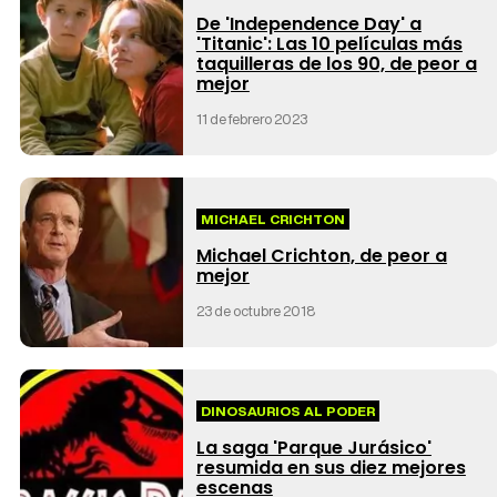
De 'Independence Day' a
'Titanic': Las 10 películas más
taquilleras de los 90, de peor a
mejor
11 de febrero 2023
MICHAEL CRICHTON
Michael Crichton, de peor a
mejor
23 de octubre 2018
DINOSAURIOS AL PODER
La saga 'Parque Jurásico'
resumida en sus diez mejores
escenas