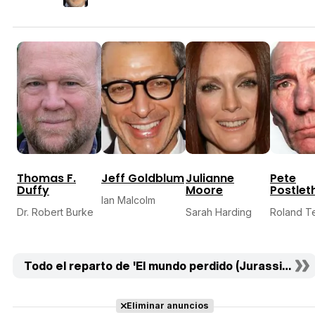
Thomas F.
Jeff Goldblum
Julianne
Pete
Duffy
Moore
Postlet
Ian Malcolm
Dr. Robert Burke
Sarah Harding
Roland 
Todo el reparto de 'El mundo perdido (Jurassic Park)
Eliminar anuncios