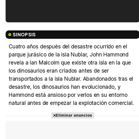
Tráiler en español de 'La isla olvidada'
SINOPSIS
Cuatro años después del desastre ocurrido en el
parque jurásico de la isla Nublar, John Hammond
Tráiler 'Vida perra' (2026)
revela a Ian Malcolm que existe otra isla en la que
los dinosaurios eran criados antes de ser
transportados a la isla Nublar. Abandonados tras el
desastre, los dinosaurios han evolucionado, y
Hammond está ansioso por verlos en su entorno
Tráiler Oficial en VOSE 'The Audacity'
natural antes de empezar la explotación comercial.
Eliminar anuncios
Tráiler en español 'Outcome' (2026)