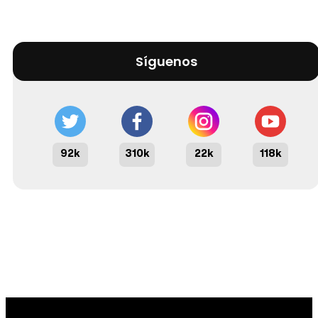
Síguenos
92k
310k
22k
118k