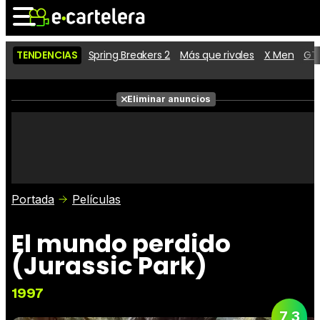
TENDENCIAS
Spring Breakers 2
Más que rivales
X Men
GTA
Noticias
Cartelera
Eliminar anuncios
Series
Vídeos
Fotos
Premios
Críticas
Entradas
Portada
Películas
El mundo perdido
(Jurassic Park)
1997
7,3