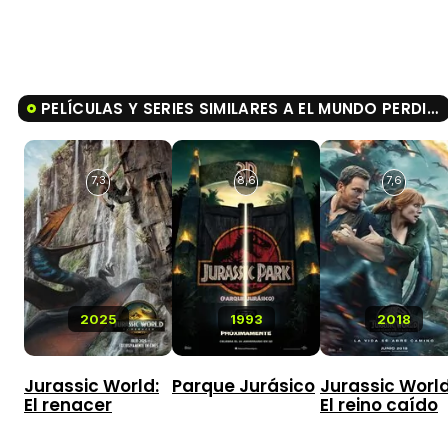
PELÍCULAS Y SERIES SIMILARES A EL MUNDO PERDIDO (JURASSIC PARK)
7,3
8,6
7,6
2025
1993
2018
Jurassic World:
Parque Jurásico
Jurassic World
El renacer
El reino caído