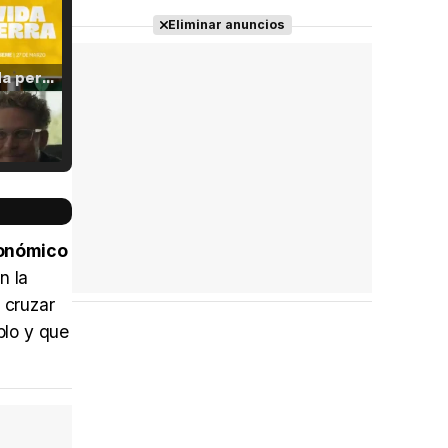
Eliminar anuncios
Tráiler 'Vida perra' (2026)
Tráiler Oficial en VOSE 'The Audacity'
conómico
n la
 cruzar
Tráiler en español 'Outcome' (2026)
blo y que
Tráiler 'Do Not Enter' (2026)