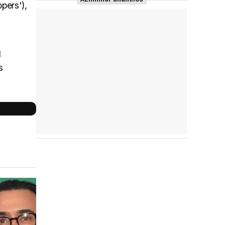
pers'),
l
s
Reparto
completo