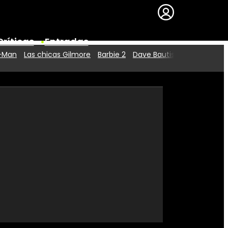
Críticas
Entradas
r-Man
Las chicas Gilmore
Barbie 2
Dave Bautista
Series
Premios