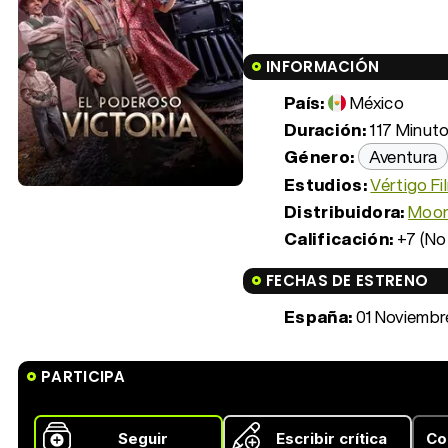
INFORMACIÓN
País:
México
Duración:
117 Minuto
Género:
Aventura
Estudios:
Vértigo Fi
Distribuidora:
Moon
Calificación:
+7 (No
FECHAS DE ESTRENO
España:
01 Noviembr
PARTICIPA
Seguir
Escribir crítica
Co