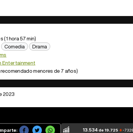
s (1 hora 57 min)
Comedia
Drama
lms
 Entertainment
 recomendado menores de 7 años)
e 2023
13.534
mparte:
de 19.725
-732