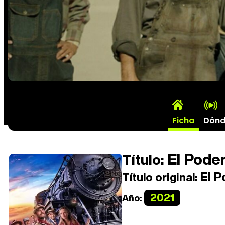
Ficha
Dónd
El Poder
Título:
El P
Título original:
2021
Año: