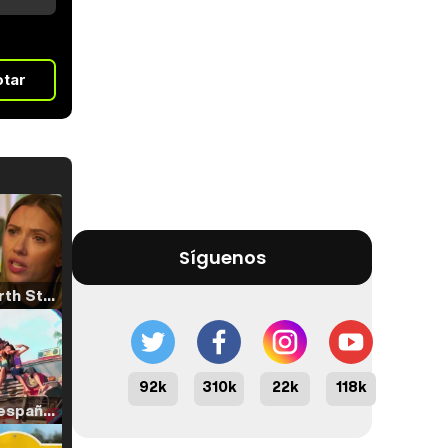
otar
Síguenos
Tráiler 'North Star' (2023)
92k
310k
22k
118k
Tráiler en español de 'La isla olvidada'