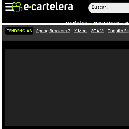
Noticias
Cartelera
P
TENDENCIAS
Spring Breakers 2
X Men
GTA VI
Taquilla E
Noticias
Cartelera
Vídeos
Taquilla
Rostros
Críticas