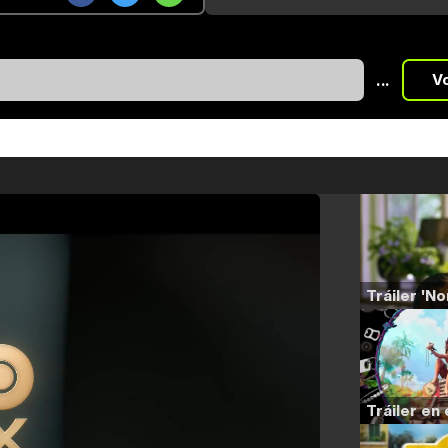
...
V