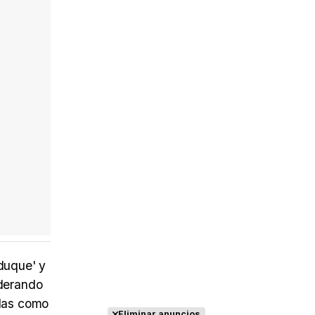
 duque' y
iderando
ulas como
Eliminar anuncios