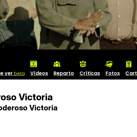
e ver
Vídeos
Reparto
Críticas
Fotos
Cart
beta
oso Victoria
oderoso Victoria