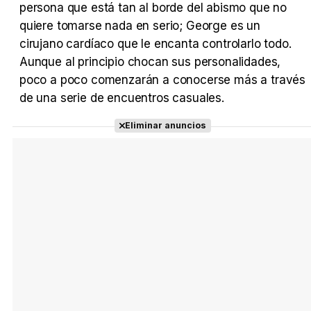
persona que está tan al borde del abismo que no
quiere tomarse nada en serio; George es un
Tráiler Oficial en VOSE 'The Audacity'
cirujano cardíaco que le encanta controlarlo todo.
Aunque al principio chocan sus personalidades,
poco a poco comenzarán a conocerse más a través
de una serie de encuentros casuales.
Tráiler en español 'Outcome' (2026)
Eliminar anuncios
Tráiler 'Do Not Enter' (2026)