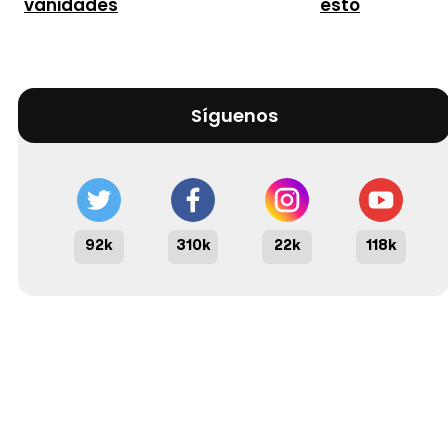
vanidades
esto
Síguenos
92k
310k
22k
118k