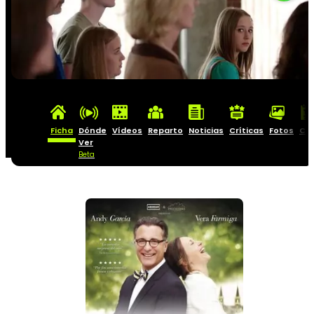
Ficha
Dónde
Vídeos
Reparto
Noticias
Críticas
Fotos
Car
Ver
Beta