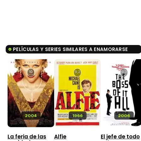
PELÍCULAS Y SERIES SIMILARES A ENAMORARSE
10
9,2
9,3
2004
1966
2006
La feria de las
Alfie
El jefe de todo