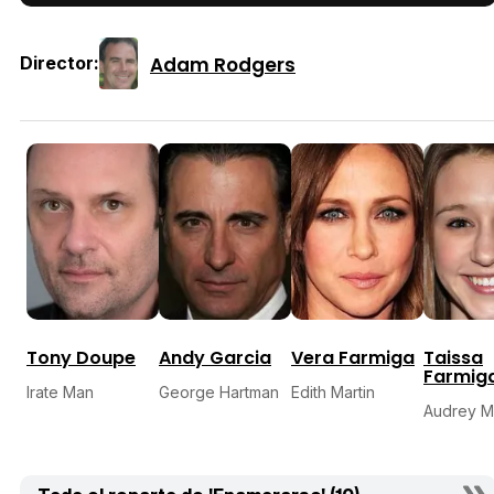
Adam Rodgers
Director:
Tony Doupe
Andy Garcia
Vera Farmiga
Taissa
Farmig
Irate Man
George Hartman
Edith Martin
Audrey Ma