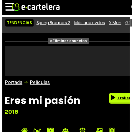
TENDENCIAS
Spring Breakers 2
Más que rivales
X Men
GTA
Noticias
Cartelera
Películas
Eliminar anuncios
Series
Vídeos
Taquilla
Fotos
Premios
Rostros
Críticas
Entradas
Portada
Películas
Eres mi pasión
Tráiler
2018