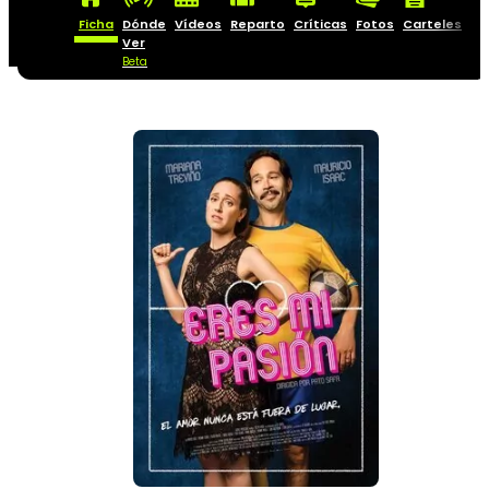
Ficha
Dónde
Vídeos
Reparto
Críticas
Fotos
Carteles
Ver
Beta