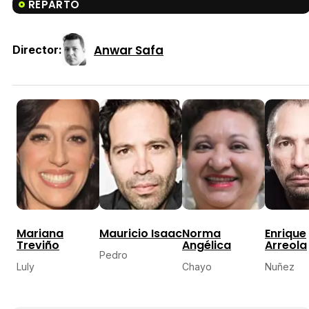
REPARTO
Anwar Safa
Director:
Mariana
Mauricio Isaac
Norma
Enrique
Treviño
Angélica
Arreola
Pedro
Luly
Chayo
Nuñez