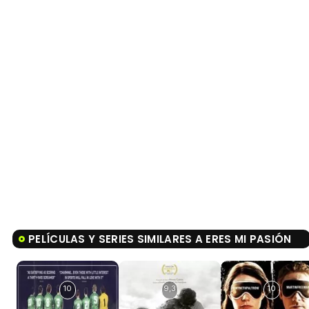
PELÍCULAS Y SERIES SIMILARES A ERES MI PASIÓN
10
9,3
10