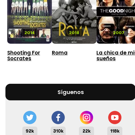
2014
2018
2007
Shooting For
Roma
La chica de mi
Socrates
sueños
Síguenos
92k
310k
22k
118k