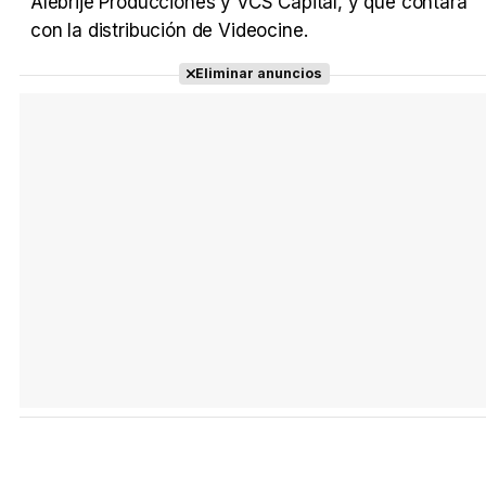
Alebrije Producciones y VCS Capital, y que contará
con la distribución de Videocine.
Tráiler 'Do Not Enter' (2026)
Eliminar anuncios