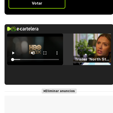
Votar
Tráiler 'North Star' (2023)
Tráiler en español de 'La isla olvidada'
Eliminar anuncios