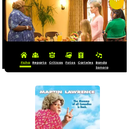
Ficha
Reparto
Críticas
Fotos
Carteles
Banda
Sonora