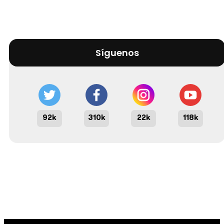
Síguenos
92k
310k
22k
118k