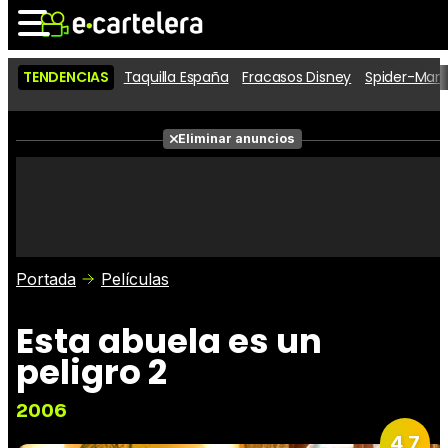
TENDENCIAS
Taquilla España
Fracasos Disney
Spider-Man 
Noticias
Cartelera
Eliminar anuncios
Series
Vídeos
Fotos
Premios
Críticas
Entradas
Portada
Películas
Esta abuela es un
peligro 2
2006
4,7