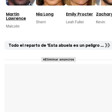
Martin
Nia Long
Emily Procter
Zachary
Lawrence
Sherri
Leah Fuller
Kevin
Malcolm
Todo el reparto de 'Esta abuela es un peligro 2' (19)
Eliminar anuncios