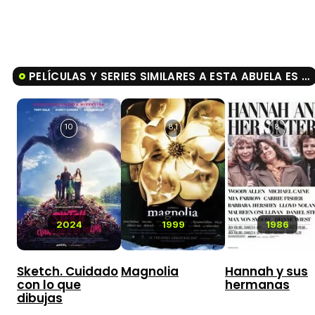
PELÍCULAS Y SERIES SIMILARES A ESTA ABUELA ES UN PELIGRO 2
10
8,1
8
2024
1999
1986
Sketch. Cuidado
Magnolia
Hannah y sus
con lo que
hermanas
dibujas