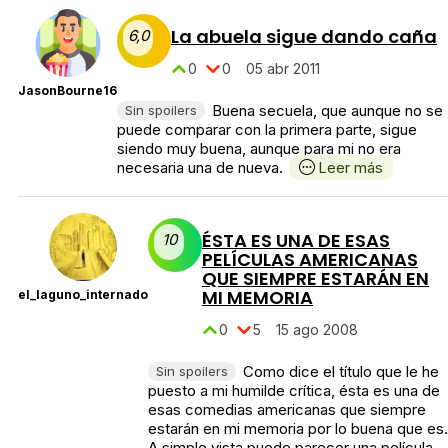
La abuela sigue dando caña
6,0
0
0
05 abr 2011
JasonBourne16
Buena secuela, que aunque no se
Sin spoilers
puede comparar con la primera parte, sigue
siendo muy buena, aunque para mi no era
necesaria una de nueva.
Leer más
ÉSTA ES UNA DE ESAS
10
PELÍCULAS AMERICANAS
QUE SIEMPRE ESTARÁN EN
MI MEMORIA
el_laguno_internado
0
5
15 ago 2008
Como dice el título que le he
Sin spoilers
puesto a mi humilde crítica, ésta es una de
esas comedias americanas que siempre
estarán en mi memoria por lo buena que es.
A simple vista puede parecer una película