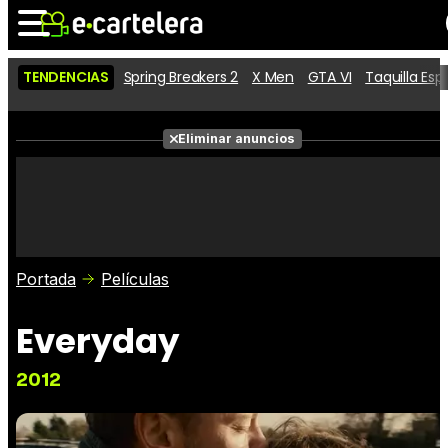
TENDENCIAS
Spring Breakers 2
X Men
GTA VI
Taquilla Es
Noticias
Cartelera
Películas
Eliminar anuncios
Series
Vídeos
Taquilla
Fotos
Premios
Rostros
Críticas
Entradas
Portada
Películas
Everyday
2012