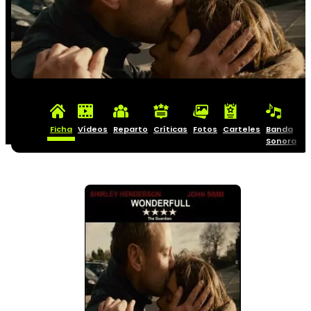
Ficha
Vídeos
Reparto
Críticas
Fotos
Carteles
Banda
C
Sonora