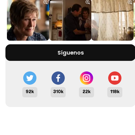
Síguenos
92k
310k
22k
118k