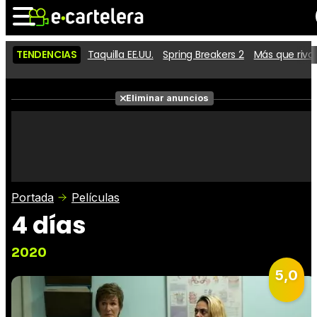
TENDENCIAS
Taquilla EE.UU.
Spring Breakers 2
Más que riva
Noticias
Cartelera
Películas
Eliminar anuncios
Series
Vídeos
Taquilla
Fotos
Premios
Rostros
Críticas
Entradas
Portada
Películas
4 días
2020
5,0