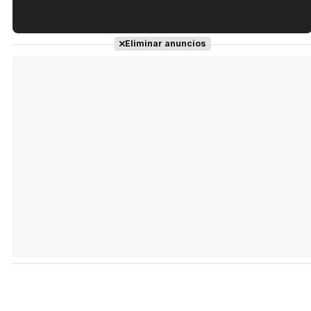
Tráiler en español de 'La isla olvidada'
Eliminar anuncios
Tráiler 'Vida perra' (2026)
Tráiler Oficial en VOSE 'The Audacity'
Tráiler en español 'Outcome' (2026)