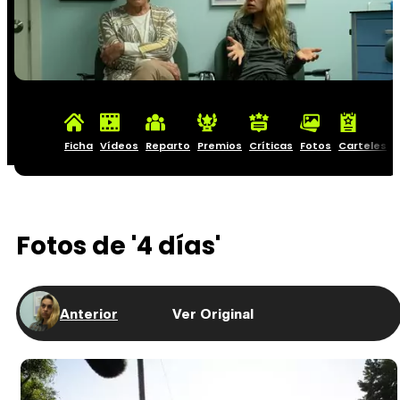
Ficha
Vídeos
Reparto
Premios
Críticas
Fotos
Carteles
Fotos de '4 días'
Anterior
Ver Original